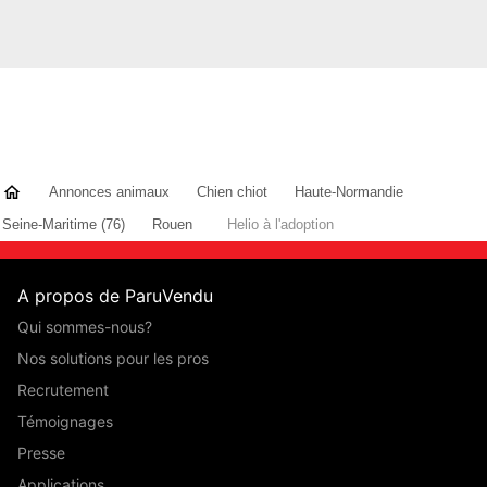
Annonces animaux
Chien chiot
Haute-Normandie
Seine-Maritime (76)
Rouen
Helio à l'adoption
A propos de ParuVendu
Qui sommes-nous?
Nos solutions pour les pros
Recrutement
Témoignages
Presse
Applications