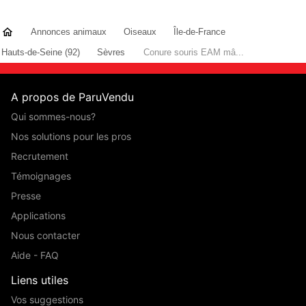
Annonces animaux
Oiseaux
Île-de-France
Hauts-de-Seine (92)
Sèvres
Conure souris EAM mâ...
A propos de ParuVendu
Qui sommes-nous?
Nos solutions pour les pros
Recrutement
Témoignages
Presse
Applications
Nous contacter
Aide - FAQ
Liens utiles
Vos suggestions