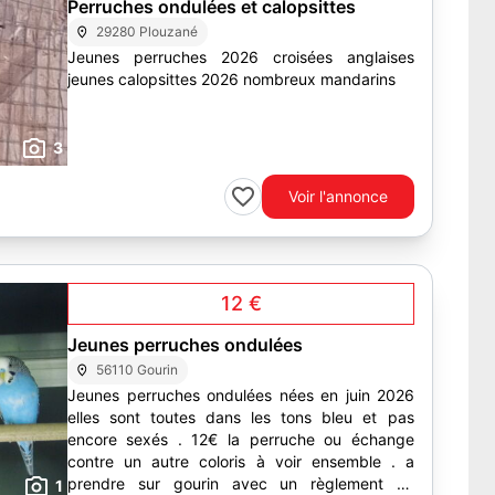
Perruches ondulées et calopsittes
29280 Plouzané
Jeunes perruches 2026 croisées anglaises
jeunes calopsittes 2026 nombreux mandarins
3
Voir l'annonce
12 €
Jeunes perruches ondulées
56110 Gourin
Jeunes perruches ondulées nées en juin 2026
elles sont toutes dans les tons bleu et pas
encore sexés . 12€ la perruche ou échange
contre un autre coloris à voir ensemble . a
prendre sur gourin avec un règlement en
1