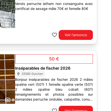
Vends perruche latham non consanguins avec
certificat de sexage mâle 70€ et femelle 80€
2
Voir l'annonce
50 €
Inséparables de fischer 2026
35580 Guichen
Bonjour inséparables de fischer 2026 2 mâles
opaline vert (50?) 1 femelle opaline verte (50?)
2 mâles opaline bleu cobalt (60?)
renseignements et photos possibles sur
demandes perruche ondulée, calopsitte, conure
3
pyrrhura, kakariki,...
Voir l'annonce