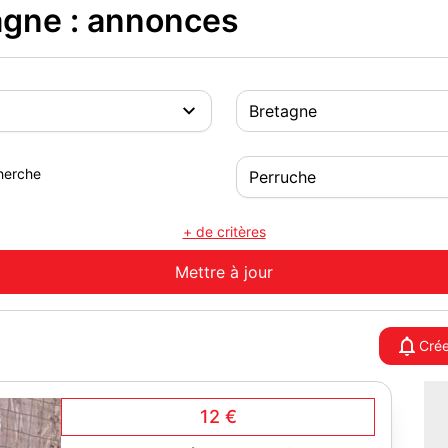
agne : annonces
herche
+ de critères
Crée
12 €