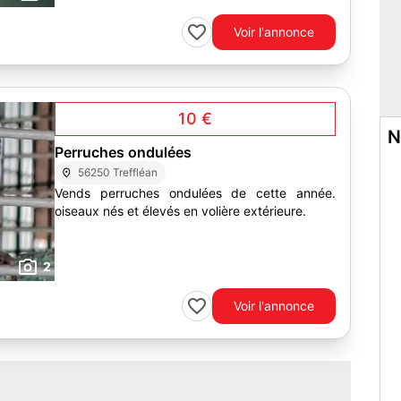
espèces . prévoir boite...
Voir l'annonce
10 €
N
Perruches ondulées
56250 Treffléan
Vends perruches ondulées de cette année.
oiseaux nés et élevés en volière extérieure.
2
Voir l'annonce