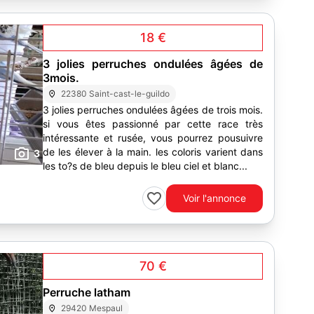
18 €
3 jolies perruches ondulées âgées de
3mois.
22380 Saint-cast-le-guildo
3 jolies perruches ondulées âgées de trois mois.
si vous êtes passionné par cette race très
intéressante et rusée, vous pourrez pousuivre
de les élever à la main. les coloris varient dans
3
les to?s de bleu depuis le bleu ciel et blanc...
Voir l'annonce
70 €
Perruche latham
29420 Mespaul