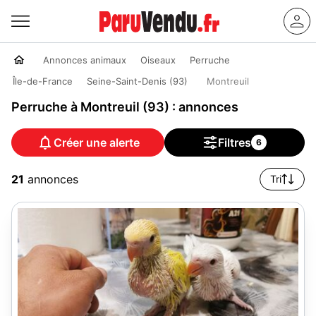
Annonces animaux
Oiseaux
Perruche
Île-de-France
Seine-Saint-Denis (93)
Montreuil
Perruche à Montreuil (93) : annonces
Créer une alerte
Filtres
6
21
annonces
Tri