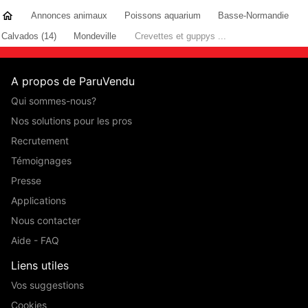
Annonces animaux
Poissons aquarium
Basse-Normandie
Calvados (14)
Mondeville
Crevettes et guppys ...
A propos de ParuVendu
Qui sommes-nous?
Nos solutions pour les pros
Recrutement
Témoignages
Presse
Applications
Nous contacter
Aide - FAQ
Liens utiles
Vos suggestions
Cookies