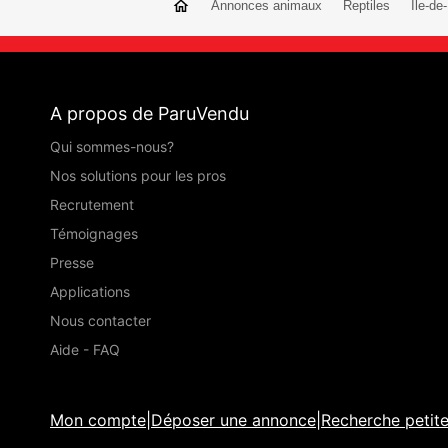
Annonces animaux
Reptiles
Île-de
A propos de ParuVendu
Qui sommes-nous?
Nos solutions pour les pros
Recrutement
Témoignages
Presse
Applications
Nous contacter
Aide - FAQ
Mon compte
|
Déposer une annonce
|
Recherche petit