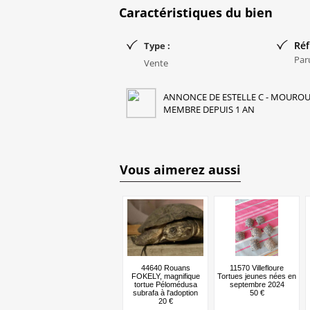
Caractéristiques du bien
Réf
Type :
Par
Vente
ANNONCE DE ESTELLE C - MOUROUX
MEMBRE DEPUIS 1 AN
Vous aimerez aussi
44640 Rouans
11570 Villefloure
FOKELY, magnifique
Tortues jeunes nées en
tortue Pélomédusa
septembre 2024
subrafa à l'adoption
50 €
20 €