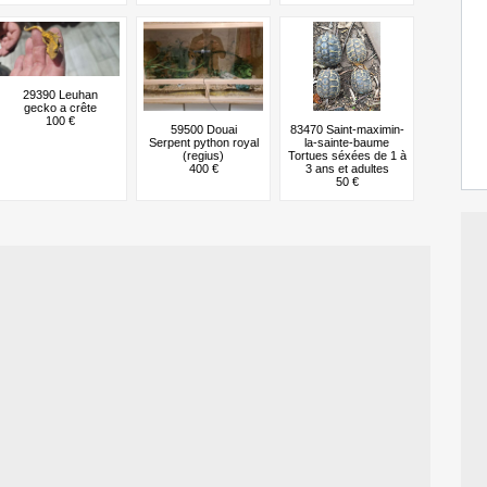
29390 Leuhan
gecko a crête
100 €
59500 Douai
83470 Saint-maximin-
Serpent python royal
la-sainte-baume
(regius)
Tortues séxées de 1 à
400 €
3 ans et adultes
50 €