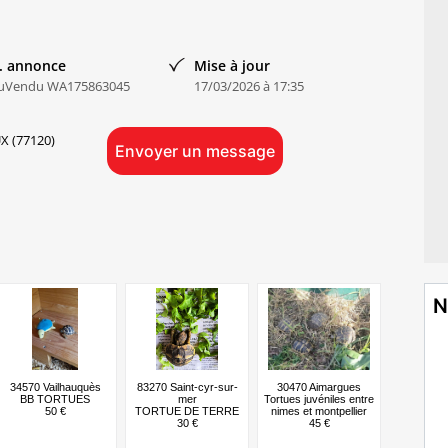
. annonce
Mise à jour
uVendu WA175863045
17/03/2026 à 17:35
 (77120)
Envoyer un message
N
34570 Vailhauquès
83270 Saint-cyr-sur-
30470 Aimargues
BB TORTUES
mer
Tortues juvéniles entre
50 €
TORTUE DE TERRE
nimes et montpellier
30 €
45 €