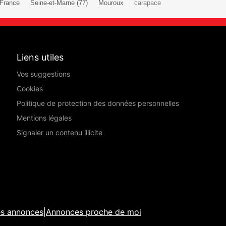
-France
Seine-et-Marne (77)
Mouroux
carapace
Liens utiles
Vos suggestions
Cookies
Politique de protection des données personnelles
Mentions légales
Signaler un contenu illicite
es annonces
|
Annonces proche de moi