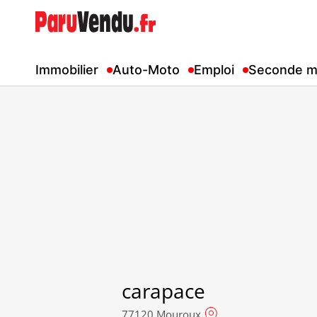
Immobilier
Auto-Moto
Emploi
Seconde m
carapace
77120 Mouroux