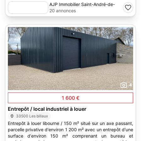
AJP Immobilier Saint-André-de-
Cubzac
20 annonces
4
1 600 €
Entrepôt / local industriel à louer
33500 Les billaux
Entrepôt à louer libourne / 150 m² situé sur un axe passant,
parcelle privative d'environ 1 200 m² avec un entrepôt d'une
surface d'environ 150 m² comprenant un bureau et