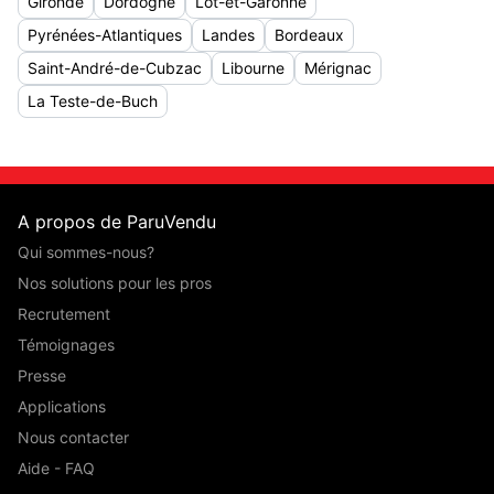
Gironde
Dordogne
Lot-et-Garonne
Pyrénées-Atlantiques
Landes
Bordeaux
Saint-André-de-Cubzac
Libourne
Mérignac
La Teste-de-Buch
A propos de ParuVendu
Qui sommes-nous?
Nos solutions pour les pros
Recrutement
Témoignages
Presse
Applications
Nous contacter
Aide - FAQ