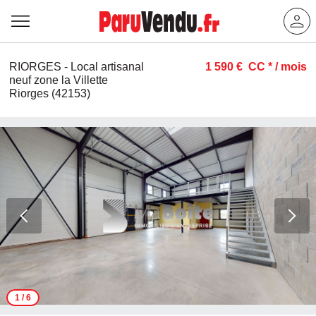
RIORGES - Local artisanal
1 590 €
CC *
/ mois
neuf zone la Villette
Riorges (42153)
1
/ 6