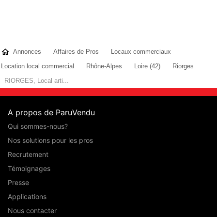
Annonces
Affaires de Pros
Locaux commerciaux
Location local commercial
Rhône-Alpes
Loire (42)
Riorges
RIORGES, Local arti...
A propos de ParuVendu
Qui sommes-nous?
Nos solutions pour les pros
Recrutement
Témoignages
Presse
Applications
Nous contacter