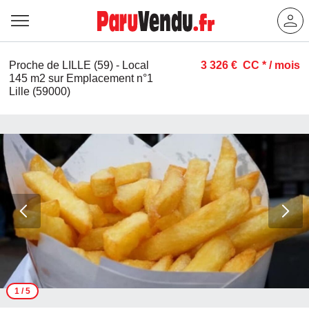
Proche de LILLE (59) - Local
3 326 €
CC *
/ mois
145 m2 sur Emplacement n°1
Lille (59000)
1
/ 5