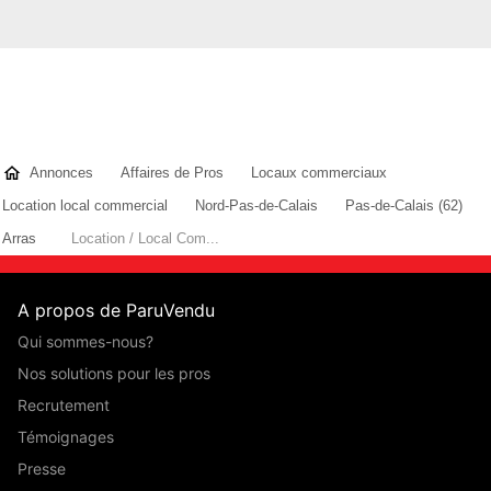
Annonces
Affaires de Pros
Locaux commerciaux
Location local commercial
Nord-Pas-de-Calais
Pas-de-Calais (62)
Arras
Location / Local Com...
A propos de ParuVendu
Qui sommes-nous?
Nos solutions pour les pros
Recrutement
Témoignages
Presse