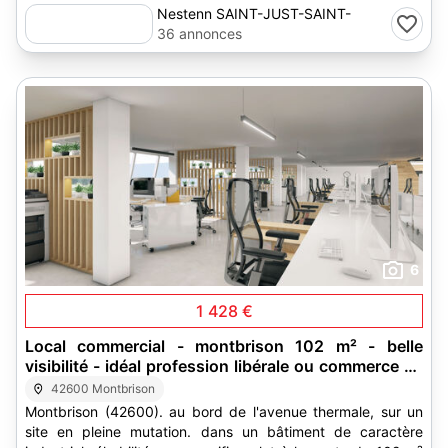
Nestenn SAINT-JUST-SAINT-
RAMBERT
36 annonces
6
1 428 €
Local commercial - montbrison 102 m² - belle
visibilité - idéal profession libérale ou commerce de
proximité
42600 Montbrison
Montbrison (42600). au bord de l'avenue thermale, sur un
site en pleine mutation. dans un bâtiment de caractère