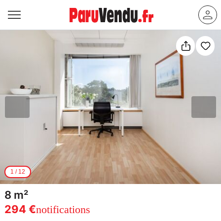
1
/
12
8 m²
294 €
notifications