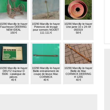
10290 Marcilly-le-hayer
10290 Marcilly-le-hayer
10290 Marcilly-le-hayer
Faucheuse DEERING
Potences de levage
Une jante 10 x 24 réf
NEW IDEAL
pour semoirs NODET
050319
150 €
111 111 €
58 €
10290 Marcilly-le-hayer
10290 Marcilly-le-hayer
10290 Marcilly-le-hayer
DEUTZ tracteur D
Bielle entrainement de
Bielle de Mac
5506 : catalogue de
coupe de lieuse Mac
CORMICK DEERING
pièces
CORMICK
H 1255
45 €
40 €
40 €