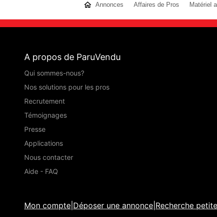
Annonces
Affaires de Pros
Matériel a
A propos de ParuVendu
Qui sommes-nous?
Nos solutions pour les pros
Recrutement
Témoignages
Presse
Applications
Nous contacter
Aide - FAQ
Mon compte
|
Déposer une annonce
|
Recherche petit