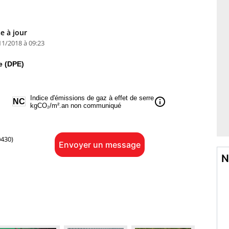
e à jour
11/2018 à 09:23
e (DPE)
Indice d'émissions de gaz à effet de serre
info
NC
kgCO₂/m².an non communiqué
430)
Envoyer un message
N