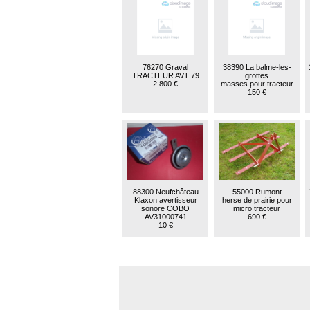
76270 Graval
38390 La balme-les-
TRACTEUR AVT 79
grottes
2 800 €
masses pour tracteur
150 €
88300 Neufchâteau
55000 Rumont
Klaxon avertisseur
herse de prairie pour
sonore COBO
micro tracteur
AV31000741
690 €
10 €