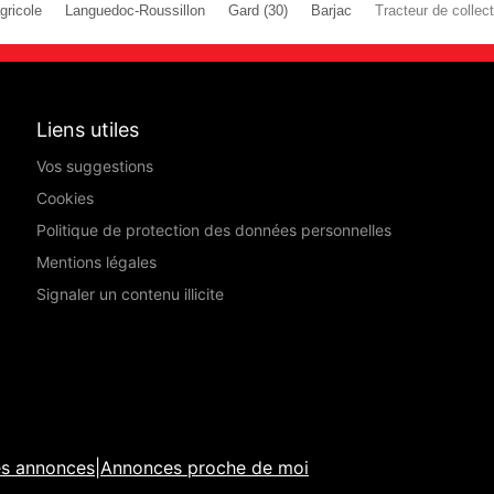
gricole
Languedoc-Roussillon
Gard (30)
Barjac
Tracteur de collecti
Liens utiles
Vos suggestions
Cookies
Politique de protection des données personnelles
Mentions légales
Signaler un contenu illicite
es annonces
|
Annonces proche de moi