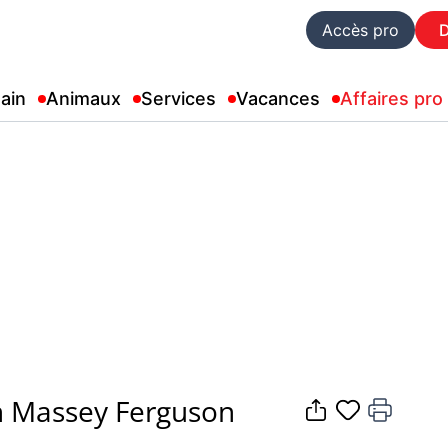
Accès pro
ain
Animaux
Services
Vacances
Affaires pro
on Massey Ferguson