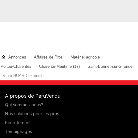
Annonces
Affaires de Pros
Matériel agricole
Poitou-Charentes
Charente-Maritime (17)
Saint-Bonnet-sur-Gironde
Vibro HUARD extensib...
A propos de ParuVendu
Qui sommes-nous?
Nos solutions pour les pros
Recrutement
Témoignages