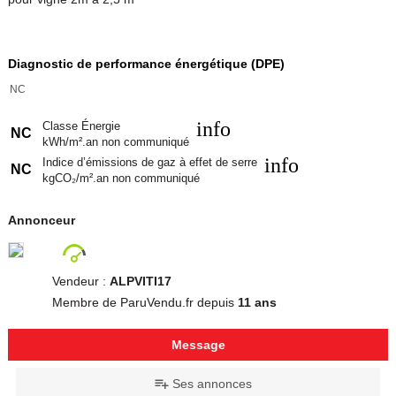
Diagnostic de performance énergétique (DPE)
NC
info
Classe Énergie
NC
kWh/m².an non communiqué
info
Indice d’émissions de gaz à effet de serre
NC
kgCO₂/m².an non communiqué
Annonceur
Vendeur :
ALPVITI17
Membre de ParuVendu.fr depuis
11 ans
Message
Ses annonces