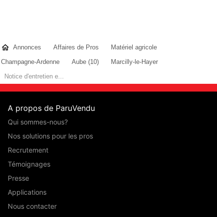
Annonces
Affaires de Pros
Matériel agricole
Champagne-Ardenne
Aube (10)
Marcilly-le-Hayer
Notice d'entretien e...
A propos de ParuVendu
Qui sommes-nous?
Nos solutions pour les pros
Recrutement
Témoignages
Presse
Applications
Nous contacter