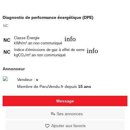
Diagnostic de performance énergétique (DPE)
NC
info
Classe Énergie
NC
kWh/m².an non communiqué
info
Indice d’émissions de gaz à effet de serre
NC
kgCO₂/m².an non communiqué
Annonceur
Vendeur :
v
Membre de ParuVendu.fr depuis
15 ans
Message
Ses annonces
Ajouter aux favoris