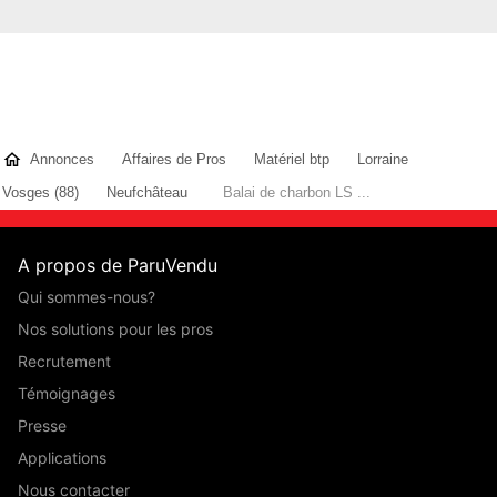
Annonces
Affaires de Pros
Matériel btp
Lorraine
Vosges (88)
Neufchâteau
Balai de charbon LS ...
A propos de ParuVendu
Qui sommes-nous?
Nos solutions pour les pros
Recrutement
Témoignages
Presse
Applications
Nous contacter