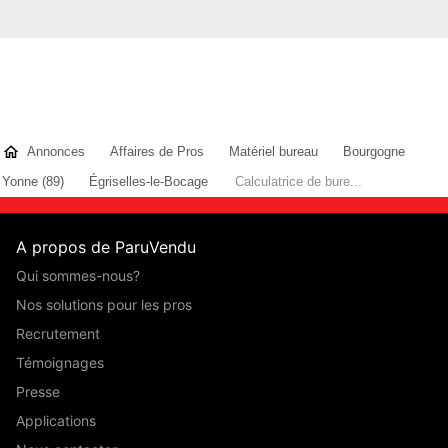
Annonces
Affaires de Pros
Matériel bureau
Bourgogne
Yonne (89)
Égriselles-le-Bocage
Calculatrice de bure...
A propos de ParuVendu
Qui sommes-nous?
Nos solutions pour les pros
Recrutement
Témoignages
Presse
Applications