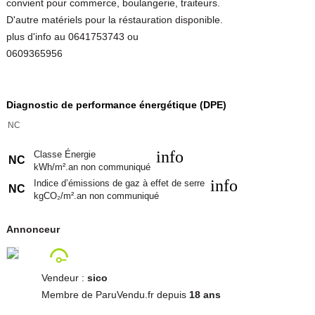
convient pour commerce, boulangerie, traiteurs.
D'autre matériels pour la réstauration disponible.
plus d'info au 0641753743 ou
0609365956
Diagnostic de performance énergétique (DPE)
NC
info
Classe Énergie
NC
kWh/m².an non communiqué
info
Indice d’émissions de gaz à effet de serre
NC
kgCO₂/m².an non communiqué
Annonceur
Vendeur :
sico
Membre de ParuVendu.fr depuis
18 ans