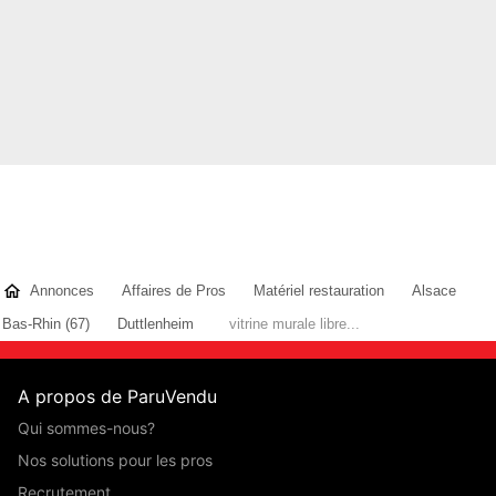
Annonces
Affaires de Pros
Matériel restauration
Alsace
Bas-Rhin (67)
Duttlenheim
vitrine murale libre...
A propos de ParuVendu
Qui sommes-nous?
Nos solutions pour les pros
Recrutement