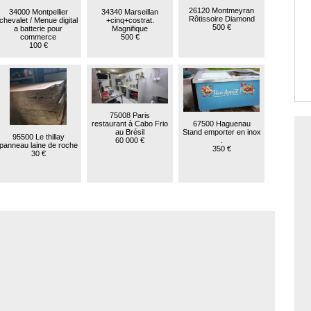
26120 Montmeyran
34000 Montpellier
34340 Marseillan
Rôtissoire Diamond
chevalet / Menue digital
+cinq+costrat.
500 €
a batterie pour
Magnifique
commerce
500 €
100 €
75008 Paris
67500 Haguenau
restaurant à Cabo Frio
Stand emporter en inox
au Brésil
95500 Le thillay
.
60 000 €
panneau laine de roche
350 €
30 €