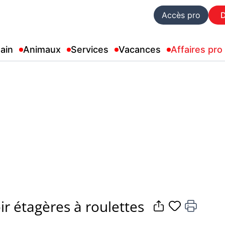
Accès pro
ain
Animaux
Services
Vacances
Affaires pro
r étagères à roulettes