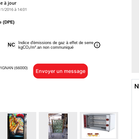
e à jour
11/2016 à 14:01
e (DPE)
Indice d'émissions de gaz à effet de serre
info
NC
kgCO₂/m².an non communiqué
IGNAN (66000)
Envoyer un message
N