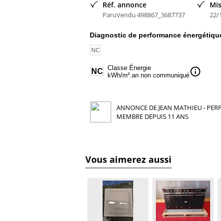
Réf. annonce
Mis
ParuVendu 498867_3687737
22/
Diagnostic de performance énergétiqu
NC
Classe Énergie
info
NC
kWh/m².an non communiqué
ANNONCE DE JEAN MATHIEU - PERP
MEMBRE DEPUIS 11 ANS
Vous aimerez aussi