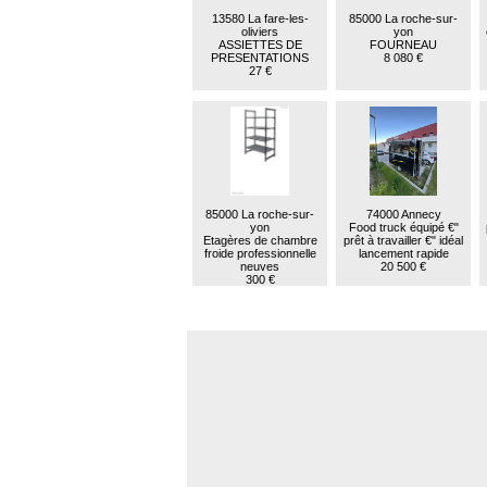
13580 La fare-les-
85000 La roche-sur-
oliviers
yon
ASSIETTES DE
FOURNEAU
PRESENTATIONS
8 080 €
27 €
85000 La roche-sur-
74000 Annecy
yon
Food truck équipé €"
Etagères de chambre
prêt à travailler €" idéal
froide professionnelle
lancement rapide
neuves
20 500 €
300 €