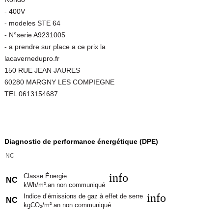
- 400V
- modeles STE 64
- N°serie A9231005
- a prendre sur place a ce prix la
lacavernedupro.fr
150 RUE JEAN JAURES
60280 MARGNY LES COMPIEGNE
TEL 0613154687
Diagnostic de performance énergétique (DPE)
NC
info
Classe Énergie
NC
kWh/m².an non communiqué
info
Indice d’émissions de gaz à effet de serre
NC
kgCO₂/m².an non communiqué