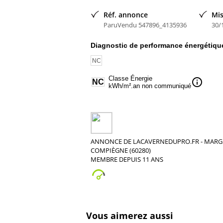
Bain-marie GN 2/1.
Réf. annonce
Mis
Conçu pour recevoir 1 bac gastronome 1/1
ParuVendu 547896_4135936
30/
ou toute composition de sous multiples en
profondeur maximum 150 mm.
Diagnostic de performance énergétiqu
• Thermostat 30/110°.
NC
• Cuve inox emboutie à angles rayonnés.
Classe Énergie
• Vanne de vidange.
info
NC
kWh/m².an non communiqué
• Grille de fond.
• Puissance totale : 2000 W.
• Alimentation 230 V mono.
• Livré sans bac
lacavernedupro.fr
ANNONCE DE LACAVERNEDUPRO.FR - MARG
COMPIÈGNE (60280)
TEL 0344900813
MEMBRE DEPUIS 11 ANS
Nous contacter pour la livraison
Vous aimerez aussi