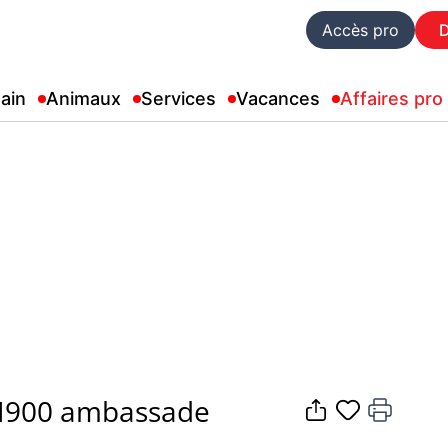
Accès pro
ain
Animaux
Services
Vacances
Affaires pro
H900 ambassade