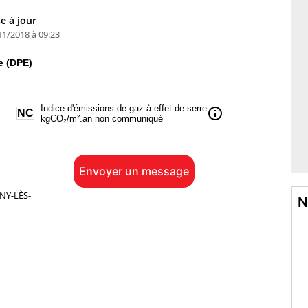
e à jour
11/2018 à 09:23
e (DPE)
Indice d'émissions de gaz à effet de serre
info
NC
kgCO₂/m².an non communiqué
Envoyer un message
NY-LÈS-
N