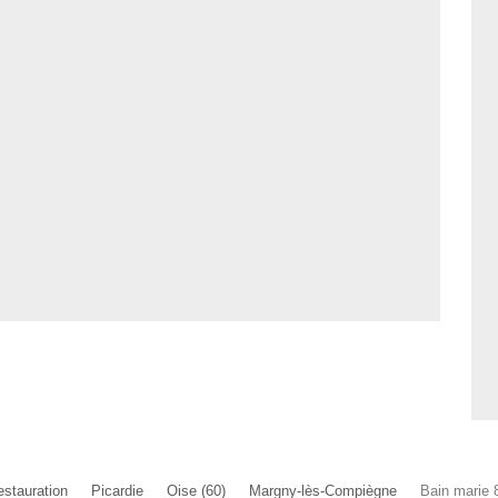
estauration
Picardie
Oise (60)
Margny-lès-Compiègne
Bain marie 