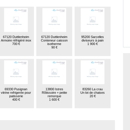
67120 Duttlenheim
67120 Duttlenheim
95200 Sarcelles
Armoire réfrigéré inox
Conteneur caisson
diviseurs à pain
700 €
isotherme
1 900 €
90 €
69330 Pusignan
13800 Istres
83260 La crau
vitrine refrigerée pour
Rôtissoire + petite
Un lot de chaises
patisserie
remorque
20 €
400 €
1 600 €