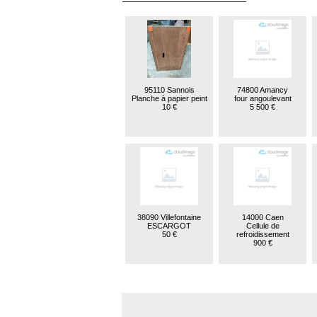
95110 Sannois
74800 Amancy
Planche à papier peint
four angoulevant
10 €
5 500 €
38090 Villefontaine
14000 Caen
ESCARGOT
Cellule de
50 €
refroidissement
900 €