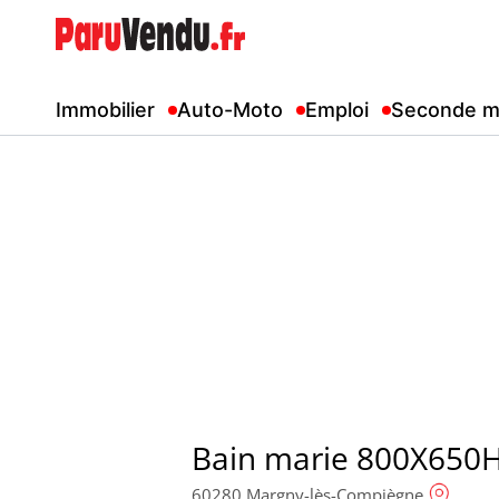
Immobilier
Auto-Moto
Emploi
Seconde m
Bain marie 800X650
60280 Margny-lès-Compiègne