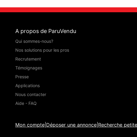
A propos de ParuVendu
Qui sommes-nous?
Nos solutions pour les pros
Recrutement
Témoignages
Presse
Applications
Nous contacter
Aide - FAQ
Mon compte
|
Déposer une annonce
|
Recherche petit