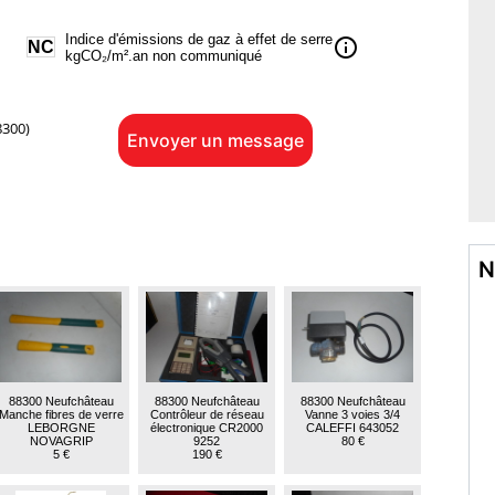
Indice d'émissions de gaz à effet de serre
info
NC
kgCO₂/m².an non communiqué
300)
Envoyer un message
N
88300 Neufchâteau
88300 Neufchâteau
88300 Neufchâteau
Manche fibres de verre
Contrôleur de réseau
Vanne 3 voies 3/4
LEBORGNE
électronique CR2000
CALEFFI 643052
NOVAGRIP
9252
80 €
5 €
190 €