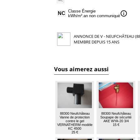
Classe Énergie
info
NC
kWh/m².an non communiqué
ANNONCE DE V - NEUFCHÂTEAU (88
MEMBRE DEPUIS 15 ANS
Vous aimerez aussi
88300 Neufchâteau
88300 Neufchâteau
Vanne de protection
Soupape de sécurité
contre le gel
AKE WYA-20 3/4
VERNATHERM modèle
15 €
KC 4500
25 €