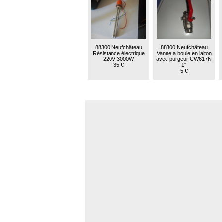
88300 Neufchâteau
88300 Neufchâteau
Résistance électrique
Vanne a boule en laiton
220V 3000W
avec purgeur CW617N
35 €
1"
5 €