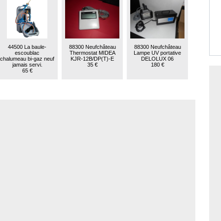
44500 La baule-
88300 Neufchâteau
88300 Neufchâteau
escoublac
Thermostat MIDEA
Lampe UV portative
chalumeau bi-gaz neuf
KJR-12B/DP(T)-E
DELOLUX 06
jamais servi.
35 €
180 €
65 €