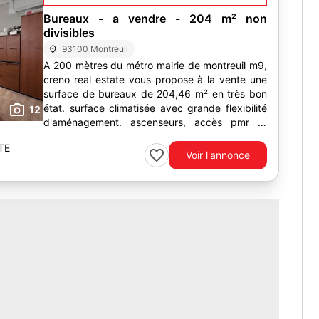
Bureaux - a vendre - 204 m² non
divisibles
93100 Montreuil
A 200 mètres du métro mairie de montreuil m9,
creno real estate vous propose à la vente une
surface de bureaux de 204,46 m² en très bon
état. surface climatisée avec grande flexibilité
12
d'aménagement. ascenseurs, accès pmr et
parkings en sous-sol...
TE
Voir l'annonce