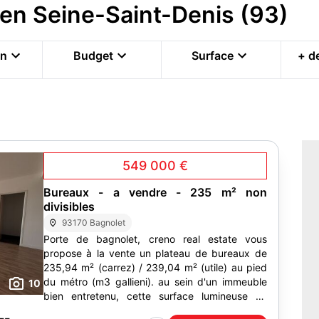
en Seine-Saint-Denis (93)
on
Budget
Surface
+ de
549 000 €
Bureaux - a vendre - 235 m² non
divisibles
93170 Bagnolet
Porte de bagnolet, creno real estate vous
propose à la vente un plateau de bureaux de
235,94 m² (carrez) / 239,04 m² (utile) au pied
du métro (m3 gallieni). au sein d'un immeuble
10
bien entretenu, cette surface lumineuse en
étage, accessible pmr...