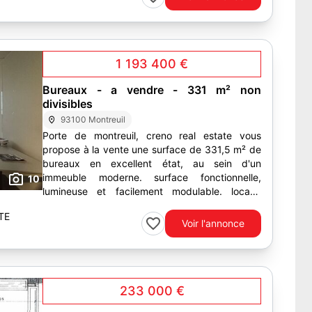
1 193 400 €
Bureaux - a vendre - 331 m² non
divisibles
93100 Montreuil
Porte de montreuil, creno real estate vous
propose à la vente une surface de 331,5 m² de
bureaux en excellent état, au sein d'un
immeuble moderne. surface fonctionnelle,
10
lumineuse et facilement modulable. locaux
prêts à l'usage avec baie de...
TE
Voir l'annonce
233 000 €