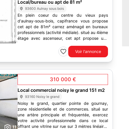
Local/bureau ou apt de 81 m²
93600 Aulnay sous bois
En plein coeur du centre du vieux pays
d'aulnay-sous-bois, capifrance vous propose
cet apt de 81m² carrez aménagé en bureaux
professionnels (activité médiale). situé au 4ième
étage avec ascenseur, cet apt propose une
6
vaste entrée, 2 grandes...
Voir l'annonce
310 000 €
Local commercial noisy le grand 151 m2
93160 Noisy le grand
Noisy le grand, quartier pointe de gournay,
zone résidentielle et de commerces. situé sur
une artère principale et fréquentée, exercez
votre activité professionnelle dans ce local
offrant une vitrine sur rue sur 3 mètres linéaires
11