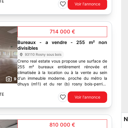
TE
Voir l'annonce
714 000 €
Bureaux - a vendre - 255 m² non
divisibles
93110 Rosny sous bois
Creno real estate vous propose une surface de
255 m² bureaux entièrement rénovée et
climatisée à la location ou à la vente au sein
d'un immeuble moderne. proche du métro la
9
dhuys (m11) et du rer (b) rosny bois-perrier,
l'immeuble est au pied de...
TE
Voir l'annonce
N
810 000 €