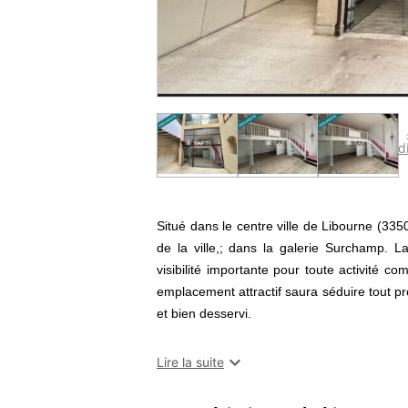
d
Situé dans le centre ville de Libourne (33
de la ville,; dans la galerie Surchamp. 
visibilité importante pour toute activité 
emplacement attractif saura séduire tout p
et bien desservi.
Ce local commercial d'une surface de 5

Lire la suite
Disposant d'une cave de 30 m², il offre des 
présente un potentiel certain pour les en