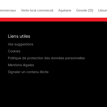
ommerciaux
Vente local commercial
Aquitaine
Gironde (33)
Libour
Liens utiles
Vos suggestions
Cookies
Politique de protection des données personnelles
Mentions légales
Signaler un contenu illicite