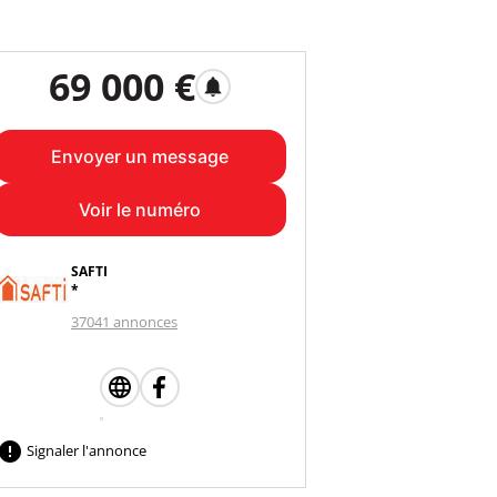
69 000 €
notifications
Envoyer un message
Voir le numéro
SAFTI
*
37041 annonces

Signaler l'annonce