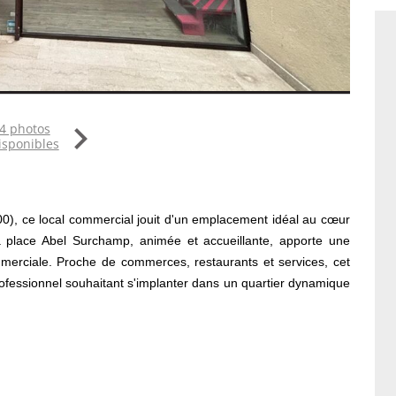

4 photos
isponibles
500), ce local commercial jouit d'un emplacement idéal au cœur
La place Abel Surchamp, animée et accueillante, apporte une
commerciale. Proche de commerces, restaurants et services, cet
rofessionnel souhaitant s'implanter dans un quartier dynamique
0 m² est idéalement situé dans une galerie commerçante.
possibilités d'aménagement variées pour tout type d'activité. Il
trepreneurs cherchant à s'installer dans un lieu stratégique