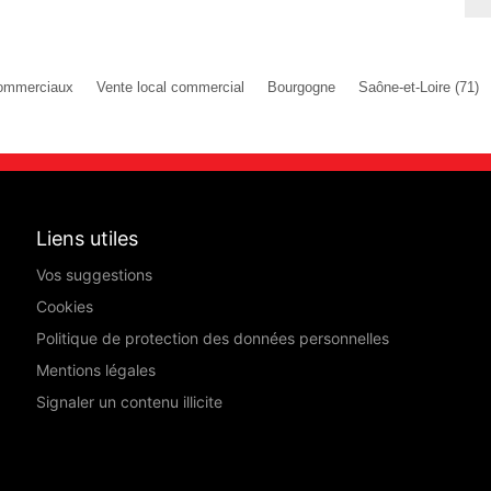
ommerciaux
Vente local commercial
Bourgogne
Saône-et-Loire (71)
Liens utiles
Vos suggestions
Cookies
Politique de protection des données personnelles
Mentions légales
Signaler un contenu illicite