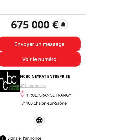
675 000 €
notifications
Envoyer un message
Voir le numéro
NCBC NEYRAT ENTREPRISE
491 annonces
1 RUE, GRANGE FRANGY
71100 Chalon-sur-Saône

Signaler l'annonce