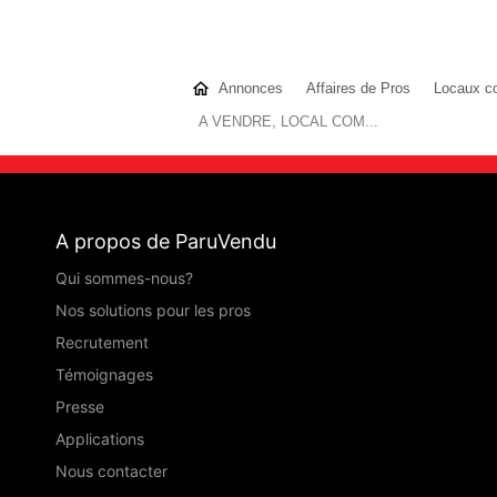
Annonces
Affaires de Pros
Locaux c
A VENDRE, LOCAL COM...
A propos de ParuVendu
Qui sommes-nous?
Nos solutions pour les pros
Recrutement
Témoignages
Presse
Applications
Nous contacter