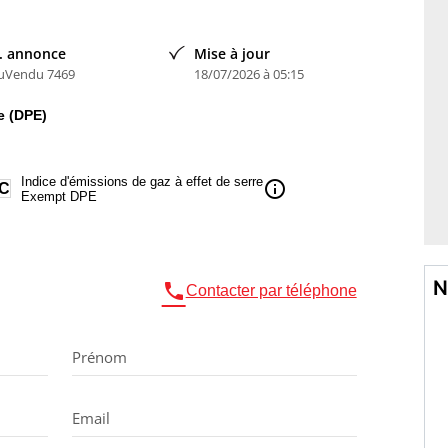
. annonce
Mise à jour
uVendu 7469
18/07/2026 à 05:15
e (DPE)
Indice d'émissions de gaz à effet de serre
info
C
Exempt DPE
N

Contacter par téléphone
Prénom
Email