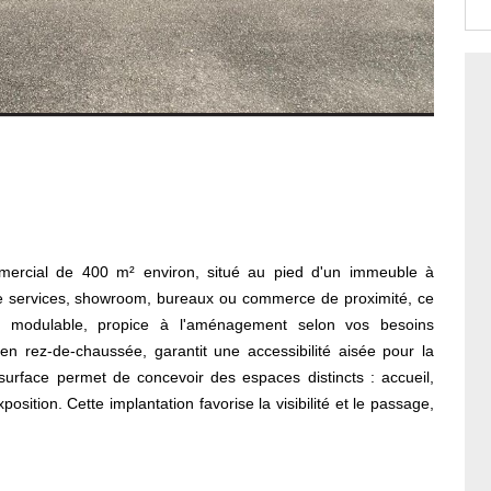
mercial de 400 m² environ, situé au pied d'un immeuble à
é de services, showroom, bureaux ou commerce de proximité, ce
t modulable, propice à l'aménagement selon vos besoins
 en rez-de-chaussée, garantit une accessibilité aisée pour la
 surface permet de concevoir des espaces distincts : accueil,
sition. Cette implantation favorise la visibilité et le passage,
ommerciale ou de services. Proche des commodités et des accès
lite les déplacements et la logistique. Très belle opportunité à