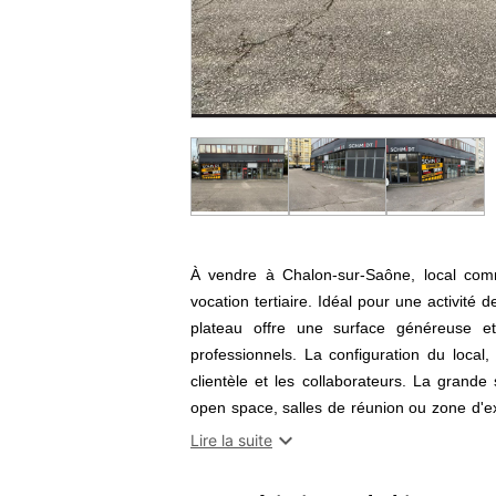
À vendre à Chalon-sur-Saône, local com
vocation tertiaire. Idéal pour une activit
plateau offre une surface généreuse e
professionnels. La configuration du local,
clientèle et les collaborateurs. La grande
open space, salles de réunion ou zone d'expo
atouts essentiels pour une installation c

Lire la suite
routiers de Chalon-sur-Saône, le local faci
saisir.