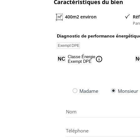
Caractéristiques du bien
Nom du négociateur : Frederic CHARRET
400m2 environ
Réf
Par
Diagnostic de performance énergétiqu
Exempt DPE
Classe Énergie
info
NC
N
Exempt DPE
Madame
Monsieur
Nom
Téléphone