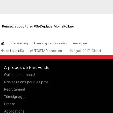
Pensez à covoiturer #SeDéplacerMoinsPolluer
Caravaning
Camping car occasion
Auvergne
Haute-Loire (43)
AUTOSTAR occasion
Intégral, 2017, Diesel
A propos de ParuVendu
Qui sommes-nous?
Nos solutions pour les pros
Recrutement
Témoignages
Presse
Applications