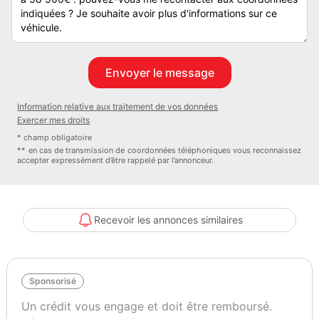
- PTAC : 3500
- Poids lourd : Non
- Boite de vitesse : Manuelle
- Famille Vehicule : Intégral
- Mois garantie : 12
- Garantie commerciale : Intégral
Information relative aux traitement de vos données
- Garantie constructeur : Intégral
Exercer mes droits
* champ obligatoire
Type
Nombre de couchages
** en cas de transmission de coordonnées téléphoniques vous reconnaissez
Intégral
4
accepter expressément d’être rappelé par l’annonceur.
Vignette Crit’Air
Garantie mécanique
2
12 mois
Recevoir les annonces similaires
Sponsorisé
Un crédit vous engage et doit être remboursé.