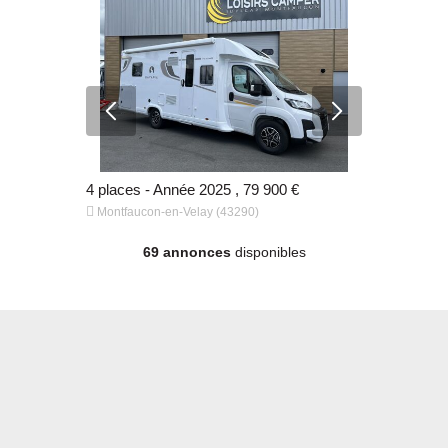
 €
4 places - Année 2025 , 79 900 €


Montfaucon-en-Velay (43290)
Montfaucon
69 annonces
disponibles