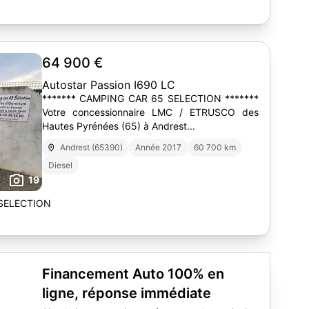
64 900 €
Autostar Passion I690 LC
******* CAMPING CAR 65 SELECTION *******
Votre concessionnaire LMC / ETRUSCO des
Hautes Pyrénées (65) à Andrest...
Andrest (65390)
Année 2017
60 700 km
Diesel
19
SELECTION
Financement Auto 100% en
ligne, réponse immédiate