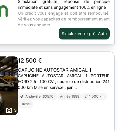
Simulation gratuite, réponse de principe
immédiate et sans engagement 100% en ligne
Un crédit vous engage et doit être remboursé.
Vérifiez vos capacités de remboursement avant
de vous engager.
Simulez votre prêt Auto
12 500 €
CAPUCINE AUTOSTAR AMICAL 1
CAPUCINE AUTOSTAR AMICAL 1 PORTEUR
FORD 2,5 l 100 CV , courroie de distribution 241
000 km Mise en service : juin...
Andeville (60570)
Année 1999
241 000 km
Diesel
3