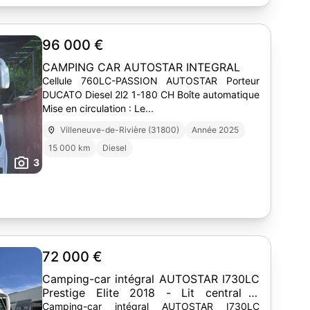
96 000 €
CAMPING CAR AUTOSTAR INTEGRAL
Cellule 760LC-PASSION AUTOSTAR Porteur
DUCATO Diesel 2l2 1-180 CH Boîte automatique
Mise en circulation : Le...
Villeneuve-de-Rivière (31800)
Année 2025
15 000 km
Diesel
3
72 000 €
Camping-car intégral AUTOSTAR I730LC
Prestige Elite 2018 - Lit central +
pavillon - 180 CV
Camping-car intégral AUTOSTAR I730LC