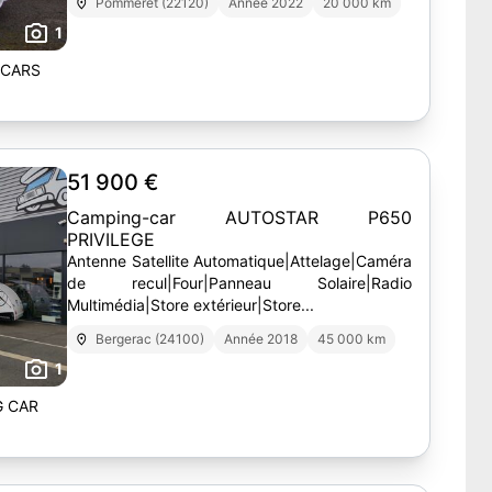
Pommeret (22120)
Année 2022
20 000 km
1
-CARS
51 900 €
Camping-car AUTOSTAR P650
PRIVILEGE
Antenne Satellite Automatique|Attelage|Caméra
de recul|Four|Panneau Solaire|Radio
Multimédia|Store extérieur|Store...
Bergerac (24100)
Année 2018
45 000 km
1
G CAR