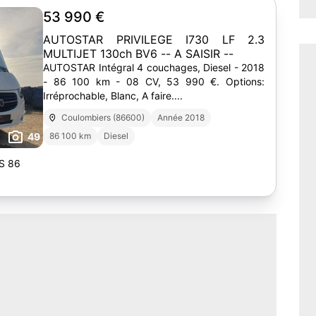
53 990 €
AUTOSTAR PRIVILEGE I730 LF 2.3
MULTIJET 130ch BV6 -- A SAISIR --
AUTOSTAR Intégral 4 couchages, Diesel - 2018
- 86 100 km - 08 CV, 53 990 €. Options:
Irréprochable, Blanc, A faire....
Coulombiers (86600)
Année 2018
49
86 100 km
Diesel
S 86