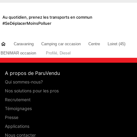
Au quotidien, prenez les transports en commun
#SeDéplacerMoinsPolluer
Caravaning
Camping car occasion
Centre
Loiret (45)
BENIMAR occasion
Profilé, Diesel
A propos de ParuVendu
Qui sommes-nous?
Nos solutions pour les pros
Recrutement
Témoignages
Presse
Applications
Nous contacter