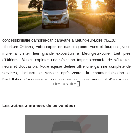
concessionnaire camping-car, caravane à Meung-sur-Loire (45130)
Libertium Orléans, votre expert en camping-cars, vans et fourgons, vous
invite à visiter leur grande exposition à Meung-sur-Loire, tout près
d'Orléans. Venez explorer une sélection impressionnante de véhicules
neufs et d'occasion. Notre équipe dédiée offre une gamme complète de
services, incluant le service après-vente, la commercialisation et
l'installation d'accessoires, des options de financement et d'assurance,

Lire la suite
ainsi que des possibilités de location. Faites confiance à nos
professionnels qualifiés pour l'entretien et les réparations dans notre atelier
certifié FIAT PROFE
Les autres annonces de ce vendeur