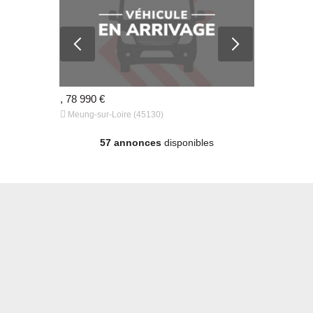
0 €
, 78 990 €
, 63 980 €


Meung-sur-Loire (45130)
Meung-sur-
57 annonces
disponibles