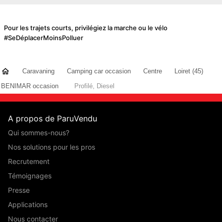
Pour les trajets courts, privilégiez la marche ou le vélo
#SeDéplacerMoinsPolluer
Caravaning
Camping car occasion
Centre
Loiret (45)
BENIMAR occasion
Profilé, Diesel
A propos de ParuVendu
Qui sommes-nous?
Nos solutions pour les pros
Recrutement
Témoignages
Presse
Applications
Nous contacter