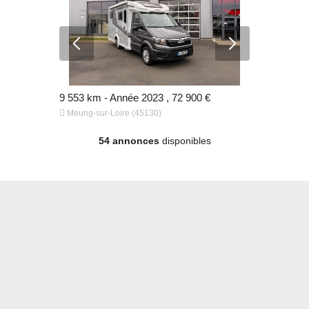
0 €
9 553 km - Année 2023 , 72 900 €
, 63 980 €


Meung-sur-Loire (45130)
Meung-sur-
54 annonces
disponibles
0 €