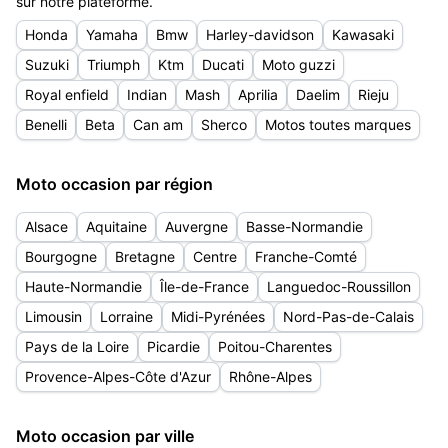
sur notre plateforme.
Honda
Yamaha
Bmw
Harley-davidson
Kawasaki
Suzuki
Triumph
Ktm
Ducati
Moto guzzi
Royal enfield
Indian
Mash
Aprilia
Daelim
Rieju
Benelli
Beta
Can am
Sherco
Motos toutes marques
Moto occasion par région
Alsace
Aquitaine
Auvergne
Basse-Normandie
Bourgogne
Bretagne
Centre
Franche-Comté
Haute-Normandie
Île-de-France
Languedoc-Roussillon
Limousin
Lorraine
Midi-Pyrénées
Nord-Pas-de-Calais
Pays de la Loire
Picardie
Poitou-Charentes
Provence-Alpes-Côte d'Azur
Rhône-Alpes
Moto occasion par ville