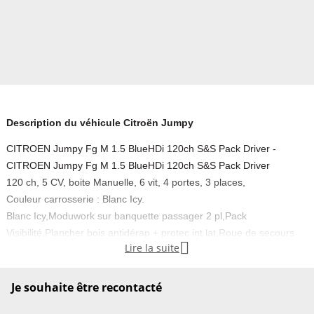
Description du véhicule Citroën Jumpy
CITROEN Jumpy Fg M 1.5 BlueHDi 120ch S&S Pack Driver -
CITROEN Jumpy Fg M 1.5 BlueHDi 120ch S&S Pack Driver
120 ch, 5 CV, boite Manuelle, 6 vit, 4 portes, 3 places,
Couleur carrosserie : Blanc Icy.
Blanc Icy,Moduwork sur banquette passager 2 pl,Pack
Visibilité,Plancher bois antidérap + protec int lat,Roue de secours

Lire la suite
homogène,4 Haut parleurs,ABS,AFIL,Aide au démarrage en
côte,Aide au freinage d'urgence,Airbag conducteur,Airbag
passager,Appui-tête conducteur réglable hauteur,Appui-tête
Je souhaite être recontacté
passager réglable en hauteur,Arrêt et redémarrage auto. du