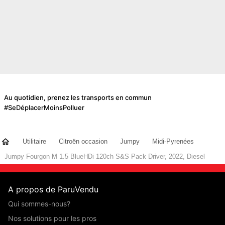
Au quotidien, prenez les transports en commun
#SeDéplacerMoinsPolluer
Utilitaire
Citroën occasion
Jumpy
Midi-Pyrenées
Jumpy Fourgon M 1.5 BlueHDi 120ch S&S Pack Driver, 2022, Diesel
A propos de ParuVendu
Qui sommes-nous?
Nos solutions pour les pros