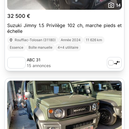
14
32 500 €
Suzuki Jimny 1.5 Privilège 102 ch, marche pieds et
échelle
Rouffiac-Tolosan (31180)
Année 2024
11 626 km
Essence
Boîte manuelle
4x4 utilitaire
ABC 31
15 annonces