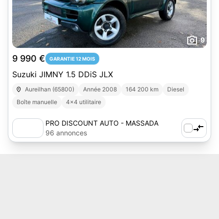
9
9 990 €
GARANTIE 12 MOIS
Suzuki JIMNY 1.5 DDiS JLX
Aureilhan (65800)
Année 2008
164 200 km
Diesel
Boîte manuelle
4x4 utilitaire
PRO DISCOUNT AUTO - MASSADA
EVOLUTION INTERNATIONAL SAS
96 annonces