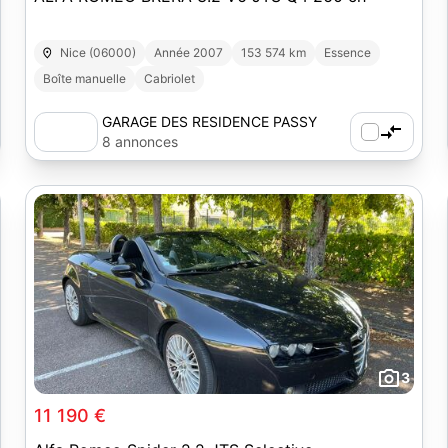
Nice (06000)
Année 2007
153 574 km
Essence
Boîte manuelle
Cabriolet
GARAGE DES RESIDENCE PASSY
8 annonces
3
11 190 €