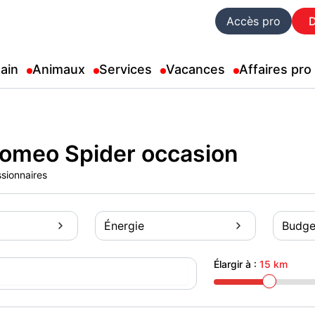
Accès pro
ain
Animaux
Services
Vacances
Affaires pro
Romeo Spider occasion
ssionnaires
Énergie
Budge
Élargir à :
15 km