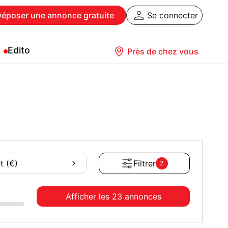
Déposer
une annonce gratuite
Se connecter
Edito
Près de chez vous
t (€)
Filtrer
2
Afficher les
23 annonces