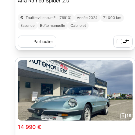
Alfa Romeo Spider 2.0
Touffreville-sur-Eu (76910)
Année 2024
71 000 km
Essence
Boîte manuelle
Cabriolet
Particulier
19
14 990 €