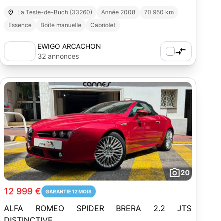
RAGAZZON homologué
La Teste-de-Buch (33260)
Année 2008
70 950 km
Essence
Boîte manuelle
Cabriolet
EWIGO ARCACHON
32 annonces
20
12 999 €
GARANTIE 12 MOIS
ALFA ROMEO SPIDER BRERA 2.2 JTS
DISTINCTIVE