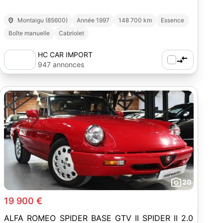
Montaigu (85600)
Année 1997
148 700 km
Essence
Boîte manuelle
Cabriolet
HC CAR IMPORT
947 annonces
20
19 900 €
ALFA ROMEO SPIDER BASE GTV II SPIDER II 2.0