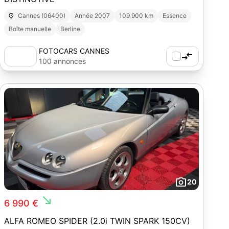
Cannes (06400)
Année 2007
109 900 km
Essence
Boîte manuelle
Berline
FOTOCARS CANNES
100 annonces
20
south_east
6 990 €
ALFA ROMEO SPIDER (2.0i TWIN SPARK 150CV)