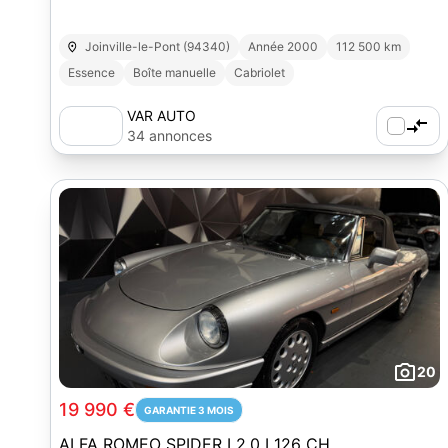
Joinville-le-Pont (94340)
Année 2000
112 500 km
Essence
Boîte manuelle
Cabriolet
VAR AUTO
34 annonces
20
19 990 €
GARANTIE 3 MOIS
ALFA ROMEO SPIDER I 2.0 I 126 CH