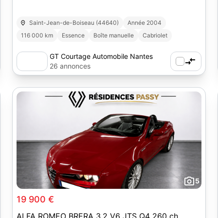
Saint-Jean-de-Boiseau (44640)
Année 2004
116 000 km
Essence
Boîte manuelle
Cabriolet
GT Courtage Automobile Nantes
26 annonces
5
19 900 €
ALFA ROMEO BRERA 3.2 V6 JTS Q4 260 ch