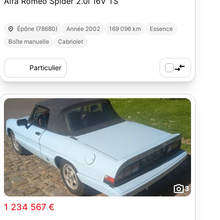
Alfa Romeo Spider 2.0i 16V TS
Épône (78680)
Année 2002
169 096 km
Essence
Boîte manuelle
Cabriolet
Particulier
3
1 234 567 €