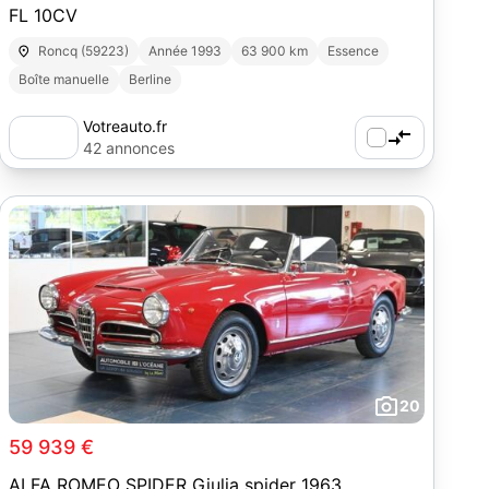
FL 10CV
Roncq (59223)
Année 1993
63 900 km
Essence
Boîte manuelle
Berline
Votreauto.fr
42 annonces
20
59 939 €
ALFA ROMEO SPIDER Giulia spider 1963