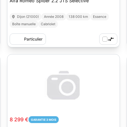
Alfa Romeo Spider 2.2 JTS Selective
Dijon (21000)
Année 2008
138 000 km
Essence
Boîte manuelle
Cabriolet
Particulier
8 299 €
GARANTIE 3 MOIS