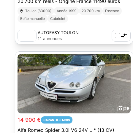
20.700 km réels - Origine France 11490 euros
Toulon (83000)
Année 1999
20 700 km
Essence
Boîte manuelle
Cabriolet
AUTOEASY TOULON
11 annonces
25
14 900 €
GARANTIE 6 MOIS
Alfa Romeo Spider 3.0i V6 24V L * (13 CV)