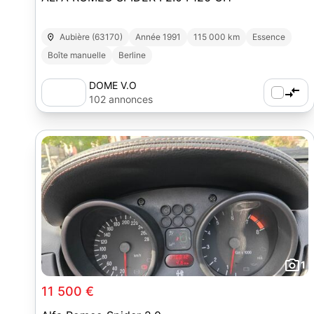
Aubière (63170)
Année 1991
115 000 km
Essence
Boîte manuelle
Berline
DOME V.O
102 annonces
1
11 500 €