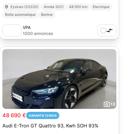
Eysines (33320)
Année 2021
48 500 km
Electrique
Boîte automatique
Berline
VPA
1000 annonces
13
48 690 €
GARANTIE 12 MOIS
Audi E-Tron GT Quattro 93, Kwh SOH 93%