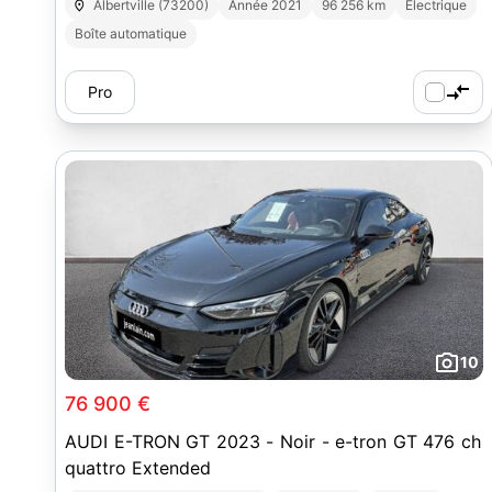
Albertville (73200)
Année 2021
96 256 km
Electrique
Boîte automatique
Pro
10
76 900 €
AUDI E-TRON GT 2023 - Noir - e-tron GT 476 ch
quattro Extended