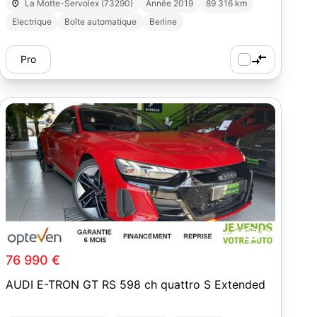
La Motte-Servolex (73290)
Année 2019
89 316 km
Electrique
Boîte automatique
Berline
Pro
30
76 990 €
AUDI E-TRON GT RS 598 ch quattro S Extended