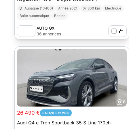
Aubagne (13400)
Année 2021
67 800 km
Electrique
Boîte automatique
Berline
AUTO GX
36 annonces
8
26 490 €
GARANTIE 12 MOIS
Audi Q4 e-Tron Sportback 35 S Line 170ch