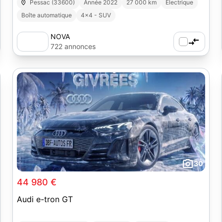
Pessac (33600)
Année 2022
27 000 km
Electrique
Boîte automatique
4x4 - SUV
NOVA
722 annonces
30
44 980 €
Audi e-tron GT