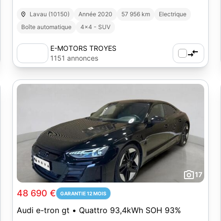
Lavau (10150)
Année 2020
57 956 km
Electrique
Boîte automatique
4x4 - SUV
E-MOTORS TROYES
1151 annonces
17
48 690 €
GARANTIE 12 MOIS
Audi e-tron gt • Quattro 93,4kWh SOH 93%