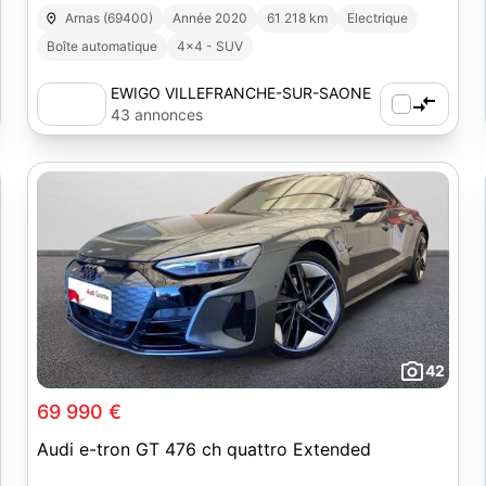
Arnas (69400)
Année 2020
61 218 km
Electrique
Boîte automatique
4x4 - SUV
EWIGO VILLEFRANCHE-SUR-SAONE
(69)
43 annonces
42
69 990 €
Audi e-tron GT 476 ch quattro Extended