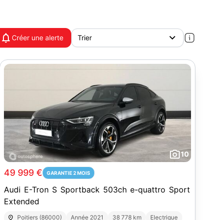
Créer une alerte
10
49 999 €
GARANTIE 2 MOIS
Audi E-Tron S Sportback 503ch e-quattro Sport
Extended
Poitiers (86000)
Année 2021
38 778 km
Electrique