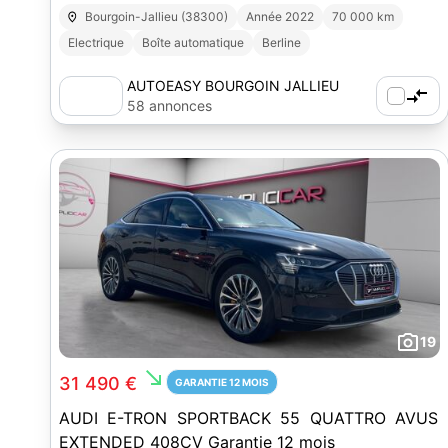
Bourgoin-Jallieu (38300)
Année 2022
70 000 km
Electrique
Boîte automatique
Berline
AUTOEASY BOURGOIN JALLIEU
58 annonces
19
south_east
31 490 €
GARANTIE 12 MOIS
AUDI E-TRON SPORTBACK 55 QUATTRO AVUS
EXTENDED 408CV Garantie 12 mois