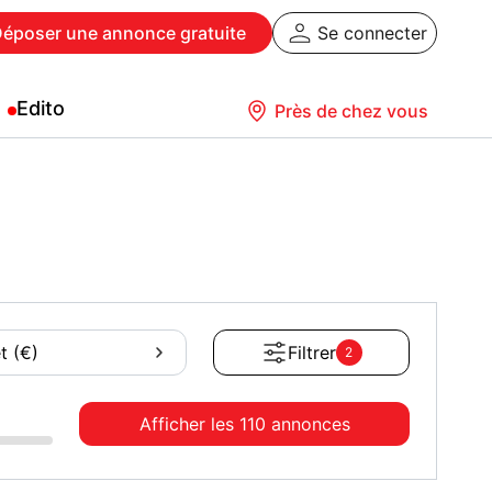
Déposer
une annonce gratuite
Se connecter
Edito
Près de chez vous
t (€)
Filtrer
2
Afficher les
110 annonces