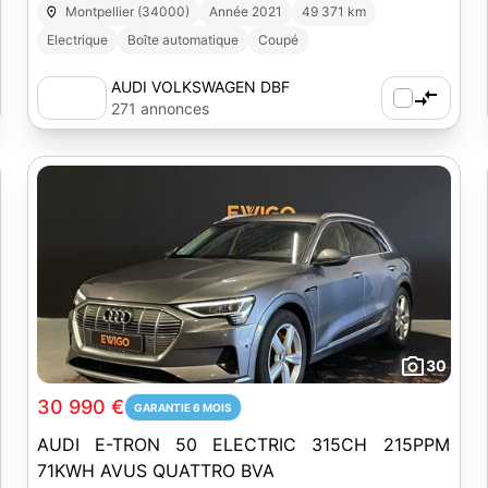
Montpellier (34000)
Année 2021
49 371 km
Electrique
Boîte automatique
Coupé
AUDI VOLKSWAGEN DBF
MONTPELLIER
271 annonces
30
30 990 €
GARANTIE 6 MOIS
AUDI E-TRON 50 ELECTRIC 315CH 215PPM
71KWH AVUS QUATTRO BVA