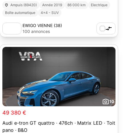
CAMERA
Ampuis (69420)
Année 2019
86 000 km
Electrique
Boîte automatique
4x4 - SUV
EWIGO VIENNE (38)
100 annonces
10
49 380 €
Audi e-tron GT quattro · 476ch · Matrix LED · Toit
pano · B&O