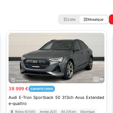
Liste
Mosaïque
10
38 999 €
GARANTIE 2 MOIS
Audi E-Tron Sportback 50 313ch Avus Extended
e-quattro
Reims (51100)
Année 2021
64 216 km
Electrique