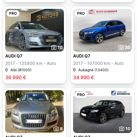
PRO
PRO
10
30
AUDI Q7
AUDI Q7
2017 - 135800 km - Auto
2017 - 107000 km - Auto
Albi (81000)
Aubagne (13400)
36 990 €
34 990 €
PRO
8
10