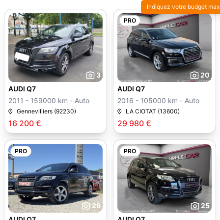
Indiquez votre budget max
PRO
3
20
AUDI Q7
AUDI Q7
2011 - 159000 km - Auto
2016 - 105000 km - Auto
Gennevilliers (92230)
LA CIOTAT (13600)
16 200 €
29 980 €
PRO
PRO
26
25
AUDI Q7
AUDI Q7