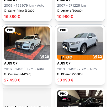
2009 - 153979 km - Auto
2007 - 271226 km
Saint-Priest (69800)
Amiens (80080)
16 880 €
10 980 €
PRO
PRO
26
32
AUDI Q7
AUDI Q7
2016 - 145500 km - Auto
2018 - 149597 km - Auto
Couëron (44220)
Ploeren (56880)
27 490 €
30 990 €
PRO