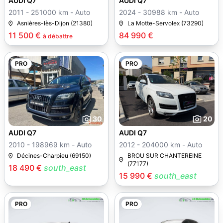
AUDI Q7
AUDI Q7
2011 - 251000 km - Auto
2024 - 30988 km - Auto
Asnières-lès-Dijon (21380)
La Motte-Servolex (73290)
11 500 €
84 990 €
à débattre
PRO
PRO
30
20
AUDI Q7
AUDI Q7
2010 - 198969 km - Auto
2012 - 204000 km - Auto
Décines-Charpieu (69150)
BROU SUR CHANTEREINE
(77177)
18 490 €
south_east
15 990 €
south_east
PRO
PRO