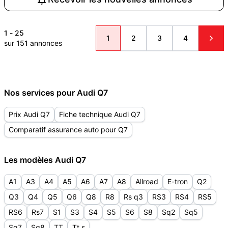
1
-
25
1
2
3
4
sur
151
annonces
Nos services pour Audi Q7
Prix Audi Q7
Fiche technique Audi Q7
Comparatif assurance auto pour Q7
Les modèles Audi Q7
A1
A3
A4
A5
A6
A7
A8
Allroad
E-tron
Q2
Q3
Q4
Q5
Q6
Q8
R8
Rs q3
RS3
RS4
RS5
RS6
Rs7
S1
S3
S4
S5
S6
S8
Sq2
Sq5
Sq7
Sq8
TT
Tt s