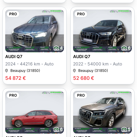
PRO
PRO
4
6
AUDI Q7
AUDI Q7
2024 - 44216 km - Auto
2022 - 54000 km - Auto
Beaupuy (31850)
Beaupuy (31850)
54 872 €
52 680 €
PRO
PRO
6
5