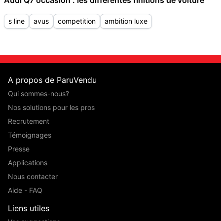
Audi Q7 occasion : les différentes finitions de voiture
s line
avus
competition
ambition luxe
A propos de ParuVendu
Qui sommes-nous?
Nos solutions pour les pros
Recrutement
Témoignages
Presse
Applications
Nous contacter
Aide - FAQ
Liens utiles