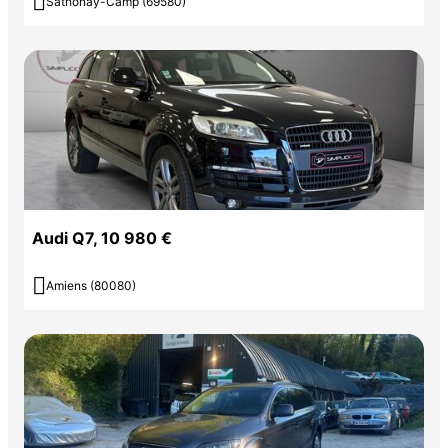

Sathonay-Camp (69580)
Audi Q7, 10 980 €

Amiens (80080)