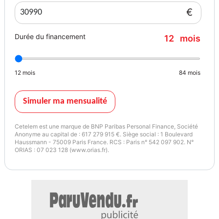
sièges AR
€
- Frein de stationnement électromécanique avec fonction hold
assist, désactivation automatique au démarrage et fonction frein de
Durée du financement
12
mois
secours
Couleur
Couleur intérieur
BLANC
Noir-Noir-Argent Foncé/Noir-
12
mois
84
mois
Noir/Noir/ Noir
Simuler ma mensualité
Cetelem est une marque de BNP Paribas Personal Finance, Société
Anonyme au capital de : 617 279 915 €. Siège social : 1 Boulevard
Haussmann - 75009 Paris France. RCS : Paris n° 542 097 902. N°
ORIAS : 07 023 128 (www.orias.fr).