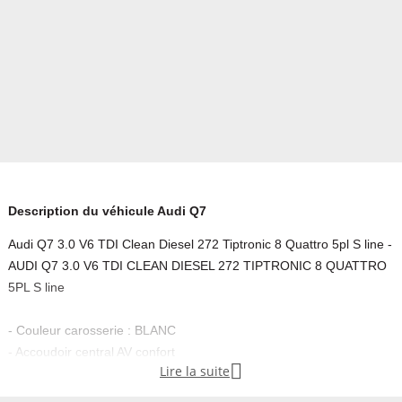
Description du véhicule Audi Q7
Audi Q7 3.0 V6 TDI Clean Diesel 272 Tiptronic 8 Quattro 5pl S line -
AUDI Q7 3.0 V6 TDI CLEAN DIESEL 272 TIPTRONIC 8 QUATTRO
5PL S line
- Couleur carosserie : BLANC
- Accoudoir central AV confort

Lire la suite
- Airbags grand volume pour conducteur et passager AV
désactivable côté passager