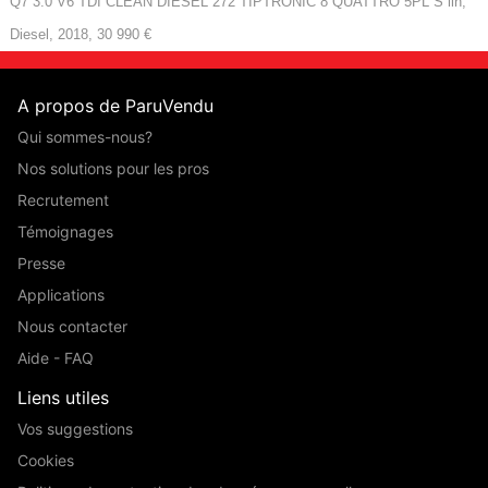
Q7 3.0 V6 TDI CLEAN DIESEL 272 TIPTRONIC 8 QUATTRO 5PL S lin,
Diesel, 2018, 30 990 €
A propos de ParuVendu
Qui sommes-nous?
Nos solutions pour les pros
Recrutement
Témoignages
Presse
Applications
Nous contacter
Aide - FAQ
Liens utiles
Vos suggestions
Cookies