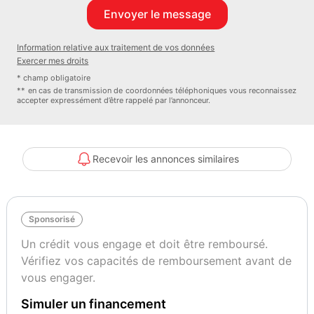
- Écran multifonction entièrement numérique
- Pack Sport
- Phares Full LED
Information relative aux traitement de vos données
- Pneus été
Exercer mes droits
- Radio
* champ obligatoire
- Rétroviseurs latéraux électriques
** en cas de transmission de coordonnées téléphoniques vous reconnaissez
accepter expressément d’être rappelé par l’annonceur.
- Système de navigation
- Verrouillage centralisé avec télécommande
- 4 roues motrices
- Aide au parking AR
Recevoir les annonces similaires
- Clignotants dynamiques AR
- Echappement à double sortie
- Étriers de freins rouges
Sponsorisé
- Jantes alu 18"
- Jantes alu 19"
Un crédit vous engage et doit être remboursé.
- Lave phares
Vérifiez vos capacités de remboursement avant de
- Ouverture du coffre à distance
vous engager.
- Pack extérieur S line
Simuler un financement
- Pare-brise chauffant