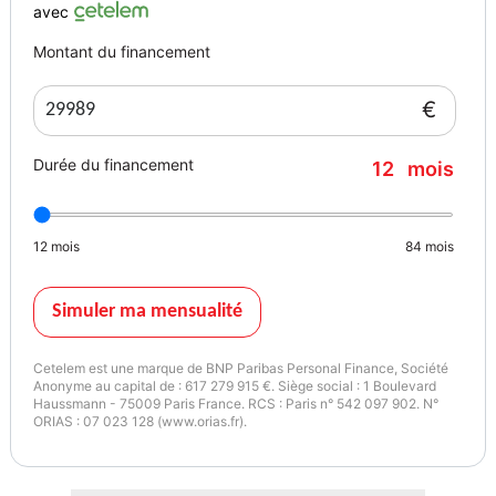
- Peinture métallisée
avec
- Phares additionnels en virage
Montant du financement
- Phares antibrouillard
- Phares AR à led
€
- Phares AV de jour à LED
- Phares LED
Durée du financement
12
mois
- Rétroviseur intérieur électrochrome
- Rétroviseurs électriques et dégivrants
- Rétroviseurs extérieurs électrochrome
12
mois
84
mois
- Rétroviseurs rabattables électriquement
- Sortie d'échappement chromée
- 4 vitres électriques
Simuler ma mensualité
- Accoudoir central AR
- Accoudoir central AV +AR
Cetelem est une marque de BNP Paribas Personal Finance, Société
- Accoudoir central AV
Anonyme au capital de : 617 279 915 €. Siège social : 1 Boulevard
Haussmann - 75009 Paris France. RCS : Paris n° 542 097 902. N°
- Apple CARPLAY
ORIAS : 07 023 128 (www.orias.fr).
- Boîte de vitesse automatique
- Climatisation automatique
- Climatisation manuelle