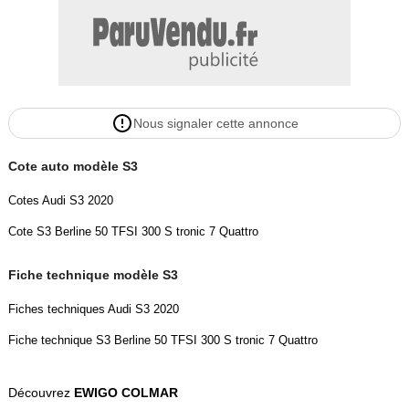
- Climatisation multi-zones
- Climatisation bi-zone
- Eclairage d'ambiance
- Filet de rangement dans le coffre
- Intérieur cuir alcantara
Nous signaler cette annonce
- Kit téléphone main libre Bluetooth
- Lecteur CD /MP3
Cote auto modèle S3
- Mode confort
- Mode Eco
Cotes Audi S3 2020
- Mode sport
Cote S3 Berline 50 TFSI 300 S tronic 7 Quattro
- Mode normal
- Palettes au volant
Fiche technique modèle S3
- Prise USB
- Régulateur de vitesse
Fiches techniques Audi S3 2020
- Sièges chauffants AV
Fiche technique S3 Berline 50 TFSI 300 S tronic 7 Quattro
- Sièges sport
- Système Audio Bang & Olufsen
- Vitres AR surteintées
Découvrez
EWIGO COLMAR