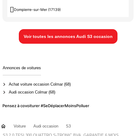

Dompierre-sur-Mer (17139)
Voir toutes les annonces Audi S3 occasion
Annonces de voitures
Achat voiture occasion Colmar (68)
Audi occasion Colmar (68)
Pensez à covoiturer #SeDéplacerMoinsPolluer
Voiture
Audi occasion
S3
S3 2.0 TFSI 300 QUATTRO S-TRONIC BVA, GARANTIE 6 MOIS,