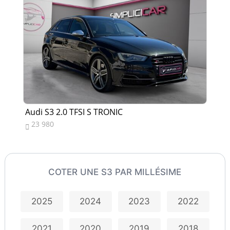
Audi S3 2.0 TFSI S TRONIC
Au
23 980
1


COTER UNE S3 PAR MILLÉSIME
2025
2024
2023
2022
2021
2020
2019
2018