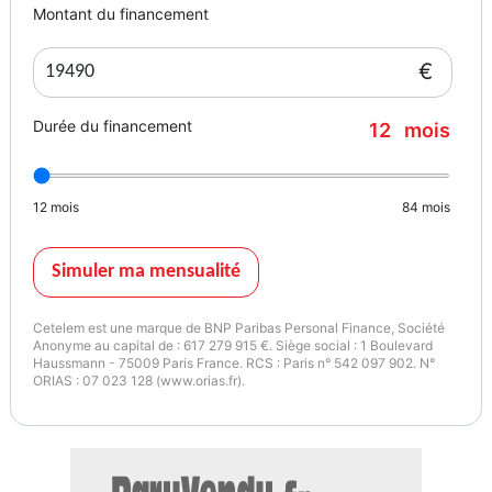
proposer un financement avec nos partenaires.
Montant du financement
€
Couleur
Puissance réelle
noir
265
Durée du financement
12
mois
Vignette Crit’Air
2
12
mois
84
mois
Simuler ma mensualité
Cetelem est une marque de BNP Paribas Personal Finance, Société
Anonyme au capital de : 617 279 915 €. Siège social : 1 Boulevard
Haussmann - 75009 Paris France. RCS : Paris n° 542 097 902. N°
ORIAS : 07 023 128 (www.orias.fr).