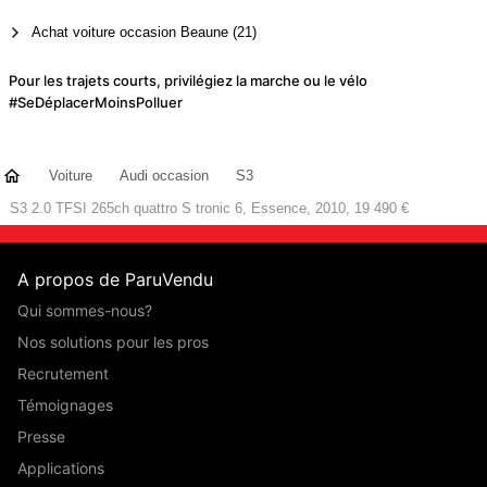
Achat voiture occasion Beaune (21)
Pour les trajets courts, privilégiez la marche ou le vélo
#SeDéplacerMoinsPolluer
Voiture
Audi occasion
S3
S3 2.0 TFSI 265ch quattro S tronic 6, Essence, 2010, 19 490 €
A propos de ParuVendu
Qui sommes-nous?
Nos solutions pour les pros
Recrutement
Témoignages
Presse
Applications