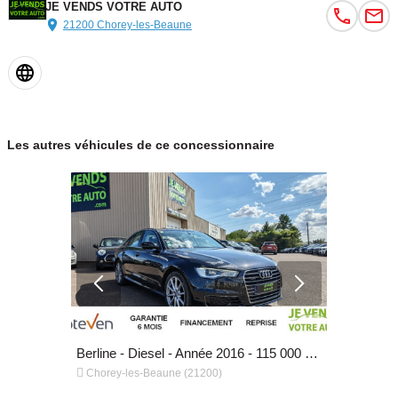
JE VENDS VOTRE AUTO
21200 Chorey-les-Beaune
Les autres véhicules de ce concessionnaire
Berline - Diesel - Année 2014 - 171 000 km, 9 190 €
Berline - Diesel - Année 2016 - 115 000 km, 24 490 €


Chorey-les-Beaune (21200)
Chorey-les