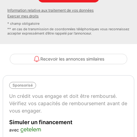
vitesse,Jantes Alu,Phares bi-xénon,Radar de recul,Rétroviseurs
Information relative aux traitement de vos données
électriques,Radio CD MP3,Sellerie cuir & alcantara
Exercer mes droits
* champ obligatoire
Observations :
** en cas de transmission de coordonnées téléphoniques vous reconnaissez
accepter expressément d’être rappelé par l’annonceur.
Révision faite
4 pneus neufs
Vidange boite auto faite
Stage 1 300ch
Recevoir les annonces similaires
Dump Valves
Pédale box
Demi ligne MILLTEK
Sponsorisé
Véhicule décrit avec ses équipements de série.
Les équipements, les options et la version décrits sont sous réserve
Un crédit vous engage et doit être remboursé.
d erreurs de saisie.
Vérifiez vos capacités de remboursement avant de
Ils doivent être vérifiés par l acheteur pendant l essai ou à la
vous engager.
livraison.
Simuler un financement
La garantie actuelle peut être étendue jusqu à 48 mois.
Nous pouvons reprendre votre véhicule pour cet achat ou vous
avec