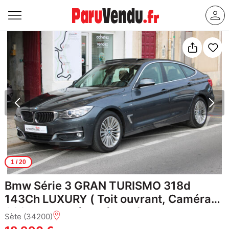
1
/ 20
Bmw Série 3 GRAN TURISMO 318d
143Ch LUXURY ( Toit ouvrant, Caméra
360°, Moteur à chaîne ... )
Sète (34200)