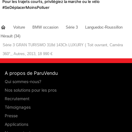
Pour les trajets courts, privilégiez la marche ou le vélo
#SeDéplacerMoinsPolluer
Voiture
BMW occasion
Série 3
Languedoc-Roussillon
Hérault (34)
Série 3 GRAN TURISMO 318d 143Ch LUXURY ( Toit ouvrant, Caméra
360°,, Autres, 2013, 18 990 €
A propos de ParuVendu
Qui sommes-nous?
Nos solutions pour les pros
Recrutement
Témoignages
Presse
Applications