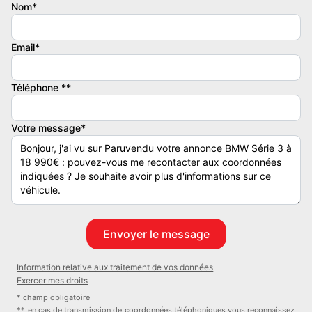
Nom*
Email*
COMMENTAIRE :
Téléphone **
Disponible immédiatement
Votre message*
AUCUN FRAIS DE MISE A LA ROUTE
Très bel état intérieur & extérieur
Information relative aux traitement de vos données
Garantie 6 mois avec extension de garantie possible. (Jusqu'à 60
Exercer mes droits
mois)
* champ obligatoire
** en cas de transmission de coordonnées téléphoniques vous reconnaissez