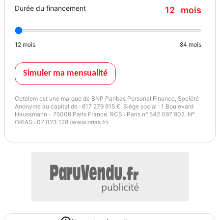
Durée du financement
12
mois
Pneumatiques bons
12
mois
84
mois
Freinage bon
Simuler ma mensualité
Moteur à chaîne
Cetelem est une marque de BNP Paribas Personal Finance, Société
Anonyme au capital de : 617 279 915 €. Siège social : 1 Boulevard
Haussmann - 75009 Paris France. RCS : Paris n° 542 097 902. N°
ORIAS : 07 023 128 (www.orias.fr).
Contrôle technique vierge
Tags :