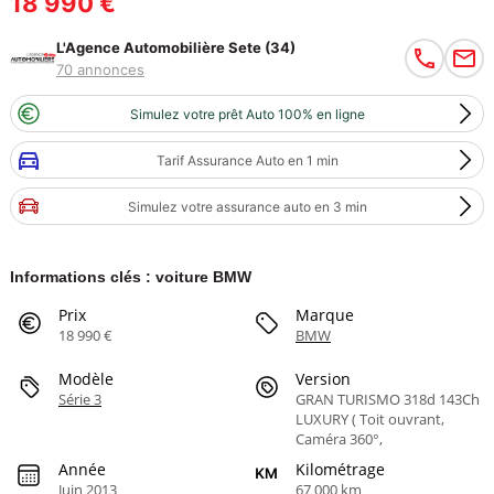
18 990 €
L'Agence Automobilière Sete (34)
70 annonces
Simulez votre prêt Auto 100% en ligne
Tarif Assurance Auto en 1 min
Simulez votre assurance auto en 3 min
Informations clés : voiture BMW
Prix
Marque
18 990 €
BMW
Modèle
Version
Série 3
GRAN TURISMO 318d 143Ch
LUXURY ( Toit ouvrant,
Caméra 360°,
Année
Kilométrage
Juin 2013
67 000 km