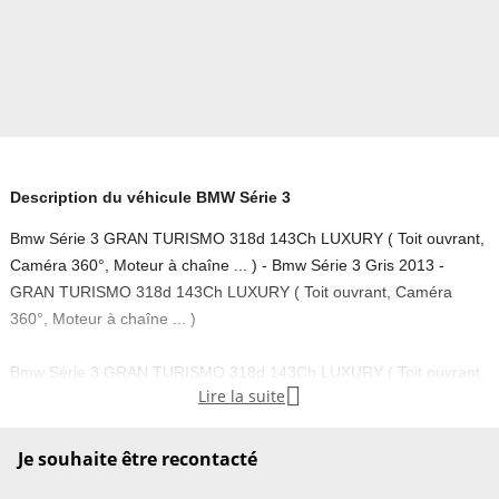
Description du véhicule BMW Série 3
Bmw Série 3 GRAN TURISMO 318d 143Ch LUXURY ( Toit ouvrant,
Caméra 360°, Moteur à chaîne ... ) - Bmw Série 3 Gris 2013 -
GRAN TURISMO 318d 143Ch LUXURY ( Toit ouvrant, Caméra
360°, Moteur à chaîne ... )
Bmw Série 3 GRAN TURISMO 318d 143Ch LUXURY ( Toit ouvrant,

Lire la suite
Caméra 360°, Moteur à chaîne ... ), Gris, Berline, date de mise en
circulation (b) 27/06/2013, Nombre de places 5
Je souhaite être recontacté