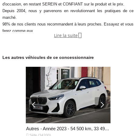
d'occasion, en restant SEREIN et CONFIANT sur le produit et le prix.
Depuis 2004, nous y parvenons en revolutionnant les pratiques de ce
marché.
Toyota Camry
98% de nos clients nous recommandent à leurs proches. Essayez et vous
ferez comme eux.

Lire la suite
Notre réseau , avec + de 100 agences en Europe, propose environ 5000
Volvo S60
véhicules d'occasion soigneusement selectionnés.
Envie de vous faire plaisir avec une auto neuve, nous avons l'offre
Les autres véhicules de ce concessionnaire
exceptionnelle qui correspond à votre projet !
Notre métier est de vous accompagner et de vous conseiller avec nos
SERVICES PLUS : garanties, financements, as
L'AGENCE AUTOMOBILIERE, 1° réseau d'agences en Europe de
vente entre particuliers
Nous vous accueillons dans notre agence, 4 QUAI Louis Pasteur,
34200 Sete
Autres - Année 2020 - 29 990 km, 24 990 €
Autres - Année 2023 - 54 500 km, 33 490 €


Sète (34200)
Sète (3420