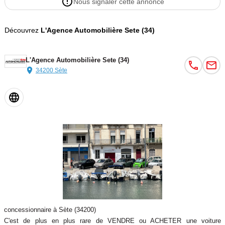
Nous signaler cette annonce
Audi A4
Découvrez
L'Agence Automobilière Sete (34)
Mercedes-Benz Classe C
L'Agence Automobilière Sete (34)
34200 Sète
Citroën DS5
Volkswagen Passat
Skoda Superb
BMW Série 3
concessionnaire à Sète (34200)
BMW Série 2 Gran Coupé
C'est de plus en plus rare de VENDRE ou ACHETER une voiture