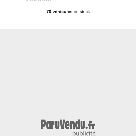
Lundi : 09:30 - 12:00 | 14:00 - 18:00
70 véhicules
en stock
Mardi : 09:30 - 12:00 | 14:00 - 18:00
Mercredi : 09:30 - 12:00 | 14:00 - 18:00
Jeudi : 09:30 - 12:00 | 14:00 - 18:00
Autres - Année 2023 - 54 500 km, 33 490 €
Vendredi : 09:30 - 12:00 | 14:00 - 18:00
Samedi : 09:30 - 12:00 | 14:00 - 18:00