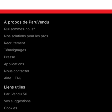
A propos de ParuVendu
Qui sommes-nous?
Nos solutions pour les pros
Recrutement
Témoignages
Presse
Applications
Nous contacter
Aide - FAQ
Liens utiles
ParuVendu 56
Vos suggestions
Cookies