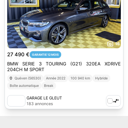
16
27 490 €
GARANTIE 12 MOIS
BMW SERIE 3 TOURING (G21) 320EA XDRIVE
204CH M SPORT
Quéven (56530)
Année 2022
100 940 km
Hybride
Boîte automatique
Break
GARAGE LE GLEUT
183 annonces