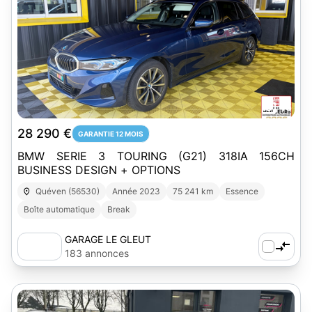
15
28 290 €
GARANTIE 12 MOIS
BMW SERIE 3 TOURING (G21) 318IA 156CH
BUSINESS DESIGN + OPTIONS
Quéven (56530)
Année 2023
75 241 km
Essence
Boîte automatique
Break
GARAGE LE GLEUT
183 annonces