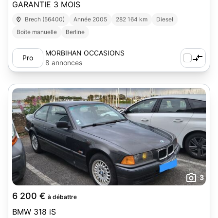
GARANTIE 3 MOIS
Brech (56400)
Année 2005
282 164 km
Diesel
Boîte manuelle
Berline
MORBIHAN OCCASIONS
Pro
AUTOMOBILES
8 annonces
3
6 200 €
à débattre
BMW 318 iS