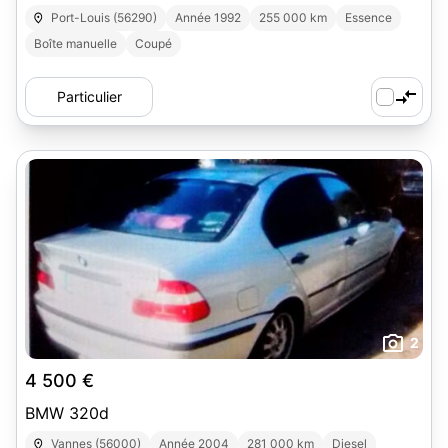
Port-Louis (56290)
Année 1992
255 000 km
Essence
Boîte manuelle
Coupé
Particulier
2
4 500 €
BMW 320d
Vannes (56000)
Année 2004
281 000 km
Diesel