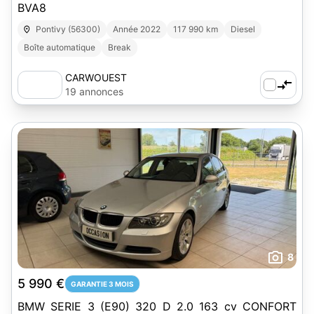
BVA8
Pontivy (56300)
Année 2022
117 990 km
Diesel
Boîte automatique
Break
CARWOUEST
19 annonces
8
5 990 €
GARANTIE 3 MOIS
BMW SERIE 3 (E90) 320 D 2.0 163 cv CONFORT