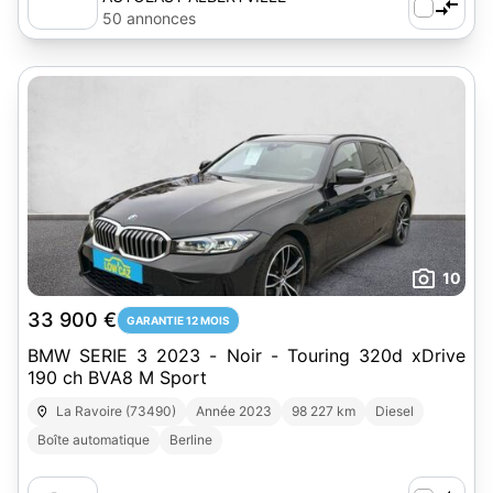
50 annonces
10
33 900 €
GARANTIE 12 MOIS
BMW SERIE 3 2023 - Noir - Touring 320d xDrive
190 ch BVA8 M Sport
La Ravoire (73490)
Année 2023
98 227 km
Diesel
Boîte automatique
Berline