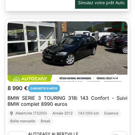
Simulez votre prêt Auto
20
8 990 €
GARANTIE 6 MOIS
BMW SERIE 3 TOURING 318i 143 Confort - Suivi
BMW complet 8990 euros
Albertville (73200)
Année 2012
143 000 km
Essence
Boîte manuelle
Break
AUTOEASY ALBERTVILLE