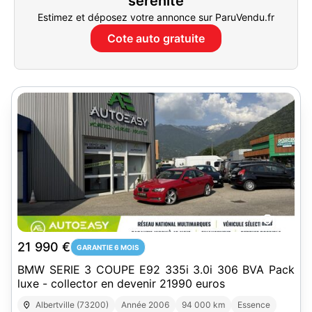
sérénité
Estimez et déposez votre annonce sur ParuVendu.fr
Cote auto gratuite
23
21 990 €
GARANTIE 6 MOIS
BMW SERIE 3 COUPE E92 335i 3.0i 306 BVA Pack
luxe - collector en devenir 21990 euros
Albertville (73200)
Année 2006
94 000 km
Essence