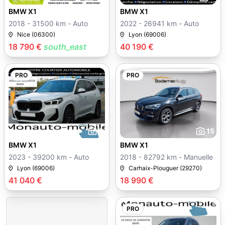
BMW X1
BMW X1
2018 - 31500 km - Auto
2022 - 26941 km - Auto
Nice (06300)
Lyon (69006)
18 790 €
south_east
40 190 €
PRO
PRO
9
15
BMW X1
BMW X1
2023 - 39200 km - Auto
2018 - 82792 km - Manuelle
Lyon (69006)
Carhaix-Plouguer (29270)
41 040 €
18 990 €
PRO