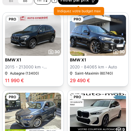
Indiquez votre budget max
PRO
PRO
30
30
BMW X1
BMW X1
2015 - 213000 km -
2020 - 84065 km - Auto
Manuelle
Aubagne (13400)
Saint-Maximin (60740)
11 990 €
29 490 €
PRO
PRO
21
9