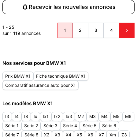
Recevoir les nouvelles annonces
1
-
25
1
2
3
4
sur
1 119
annonces
Nos services pour BMW X1
Prix BMW X1
Fiche technique BMW X1
Comparatif assurance auto pour X1
Les modèles BMW X1
I3
I4
I8
Ix
Ix1
Ix2
Ix3
M2
M3
M4
M5
M6
Série 1
Serie 2
Série 3
Série 4
Série 5
Série 6
Série 7
Série 8
X2
X3
X4
X5
X6
X7
Xm
Z3