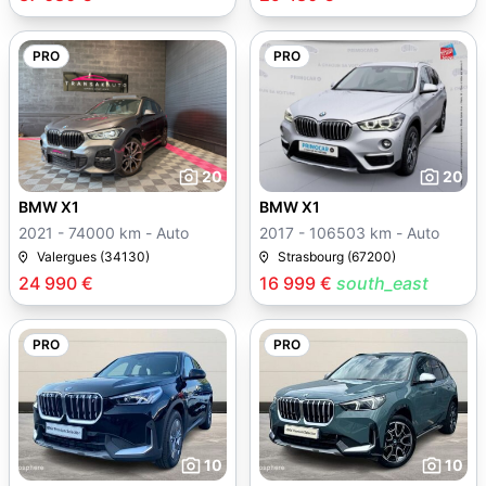
PRO
PRO
20
20
BMW X1
BMW X1
2021 - 74000 km - Auto
2017 - 106503 km - Auto
Valergues (34130)
Strasbourg (67200)
24 990 €
16 999 €
south_east
PRO
PRO
10
10