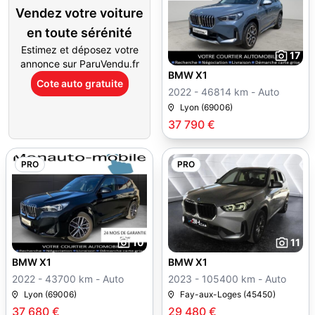
Vendez votre voiture
en toute sérénité
Estimez et déposez votre
17
annonce sur ParuVendu.fr
BMW X1
Cote auto gratuite
2022 - 46814 km - Auto
Lyon (69006)
37 790 €
PRO
PRO
10
11
BMW X1
BMW X1
2022 - 43700 km - Auto
2023 - 105400 km - Auto
Lyon (69006)
Fay-aux-Loges (45450)
37 680 €
29 480 €