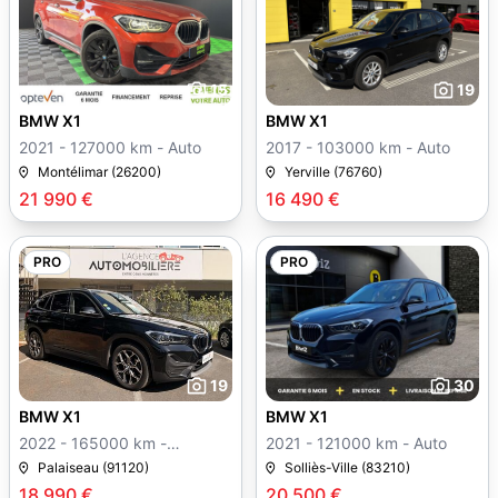
15
19
BMW X1
BMW X1
2021 - 127000 km - Auto
2017 - 103000 km - Auto
Montélimar (26200)
Yerville (76760)
21 990 €
16 490 €
PRO
PRO
19
30
BMW X1
BMW X1
2022 - 165000 km -
2021 - 121000 km - Auto
Manuelle
Palaiseau (91120)
Solliès-Ville (83210)
18 990 €
20 500 €