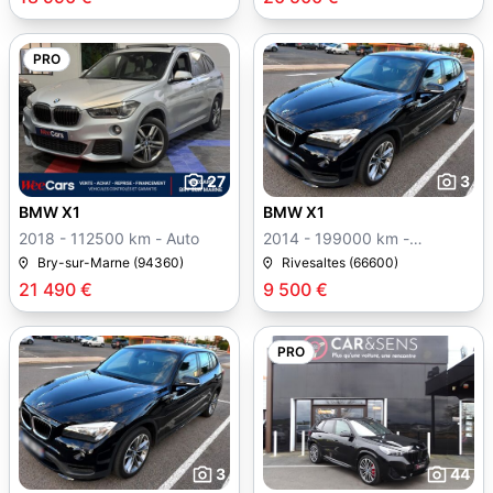
PRO
27
3
BMW X1
BMW X1
2018 - 112500 km - Auto
2014 - 199000 km -
Manuelle
Bry-sur-Marne (94360)
Rivesaltes (66600)
21 490 €
9 500 €
PRO
3
44