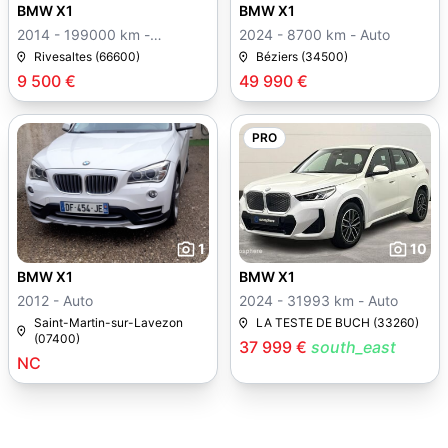
BMW X1
BMW X1
2014 - 199000 km -
2024 - 8700 km - Auto
Manuelle
Rivesaltes (66600)
Béziers (34500)
9 500 €
49 990 €
PRO
1
10
BMW X1
BMW X1
2012 - Auto
2024 - 31993 km - Auto
Saint-Martin-sur-Lavezon
LA TESTE DE BUCH (33260)
(07400)
37 999 €
south_east
NC