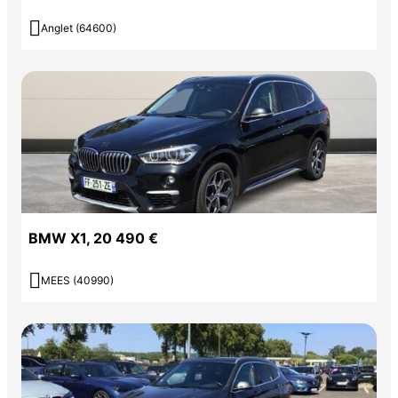

Anglet (64600)
BMW X1, 20 490 €

MEES (40990)