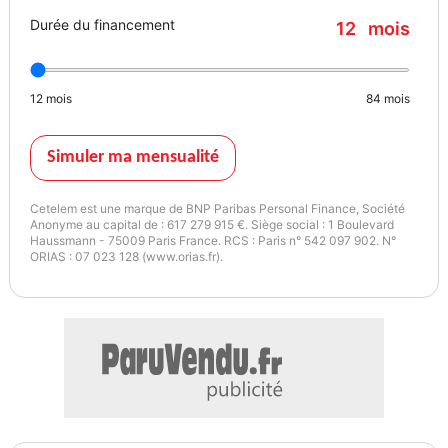
connectés, Siège conducteur chauffant, Siège conducteur réglable
Durée du financement
12
mois
en hauteur, Siège passager chauffant, Siège passager réglable en
hauteur, Sièges avant sport, Système avancé de détection
d'obstacles, Système d'alerte de véhicule en approche, Système
12
mois
84
mois
d'assistance au stationnement, Système de détection de
somnolence, Système de mesure de place disponible, Système de
prévention des collisions, Température extérieure, TMC,
Simuler ma mensualité
Verrouillage auto. des portes en roulant, Verrouillage centralisé à
distance, Verrouillage centralisé des portes, Vitres arrière
Cetelem est une marque de BNP Paribas Personal Finance, Société
électriques, Vitres avant électriques, Volant cuir, Volant
Anonyme au capital de : 617 279 915 €. Siège social : 1 Boulevard
Haussmann - 75009 Paris France. RCS : Paris n° 542 097 902. N°
multifonction, Volant réglable en profondeur et hauteur, Volant
ORIAS : 07 023 128 (www.orias.fr).
sport, Driving Assistant, Pack Evasion, Pack Innovation, Spacesilber
métal
Garantie : Constructeur
Couleur
Puissance réelle
Spacesilber métal
170