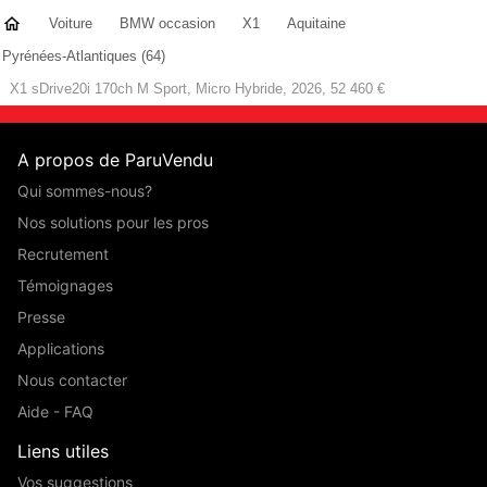
Voiture
BMW occasion
X1
Aquitaine
Pyrénées-Atlantiques (64)
X1 sDrive20i 170ch M Sport, Micro Hybride, 2026, 52 460 €
A propos de ParuVendu
Qui sommes-nous?
Nos solutions pour les pros
Recrutement
Témoignages
Presse
Applications
Nous contacter
Aide - FAQ
Liens utiles
Vos suggestions