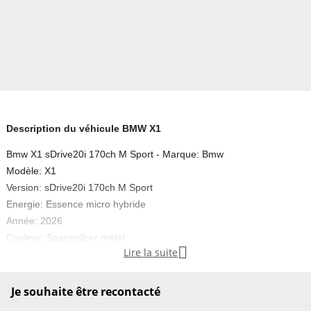
Description du véhicule BMW X1
Bmw X1 sDrive20i 170ch M Sport - Marque: Bmw
Modèle: X1
Version: sDrive20i 170ch M Sport
Energie: Essence micro hybride
Année: 2026
Couleur: Spacesilber métal

Lire la suite
Carrosserie: SUV
Boite: Automatique
Portes: 5
Je souhaite être recontacté
Places: 5