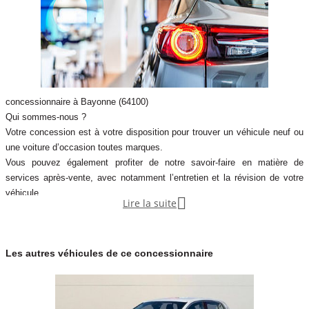
concessionnaire à Bayonne (64100)
Qui sommes-nous ?
Votre concession est à votre disposition pour trouver un véhicule neuf ou
une voiture d’occasion toutes marques.
Vous pouvez également profiter de notre savoir-faire en matière de
services après-vente, avec notamment l’entretien et la révision de votre
véhicule.

Lire la suite
Notre concession fait partie du réseau de concessions d’Autosphere.fr,
pour vous accompagner au mieux dans votre recherche de véhicules
d’occasion.
Les autres véhicules de ce concessionnaire
Autosphere.fr c’est l’expérience de concessionnaires reconnus parmi un
réseau de 250 concessions, avec plus de 14 000 voitures dans toute la
France.
Plus qu’une voiture d’occasion en parfait état et garantie, Autosphere.fr