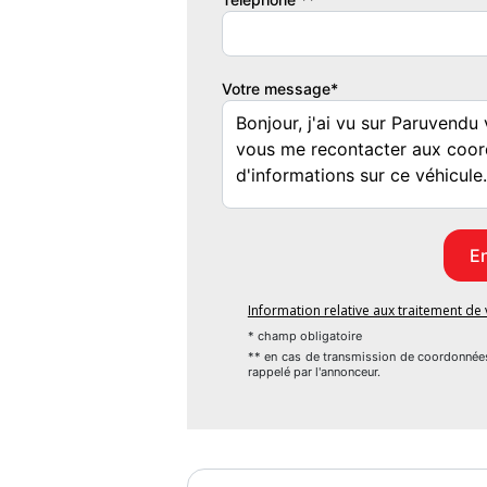
WTW Tous Risques Mobilité
12 mois
Votre message*
Information relative aux traitement d
* champ obligatoire
** en cas de transmission de coordonnée
rappelé par l'annonceur.