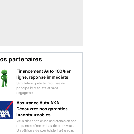
os partenaires
Financement Auto 100% en
ligne, réponse immédiate
Simulation gratuite, réponse de
principe immédiate et sans
engagement.
Assurance Auto AXA -
Découvrez nos garanties
incontournables
Vous disposez d'une assistance en cas
de panne même en bas de chez vous.
Un véhicule de courtoisie livré en cas