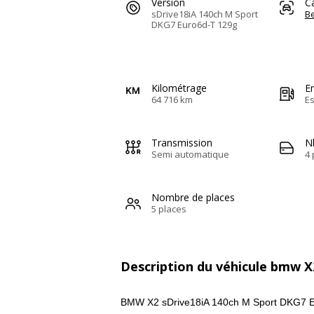
Version
C
sDrive18iA 140ch M Sport
Be
DKG7 Euro6d-T 129g
Kilométrage
E
64 716 km
E
Transmission
N
Semi automatique
4 
Nombre de places
5 places
Description du véhicule bmw X
BMW X2 sDrive18iA 140ch M Sport DKG7 