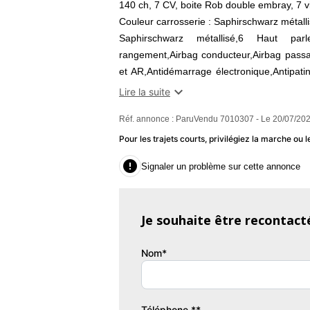
140 ch, 7 CV, boite Rob double embray, 7 vit
Couleur carrosserie : Saphirschwarz métalli
Saphirschwarz métallisé,6 Haut parl
rangement,Airbag conducteur,Airbag passa
et AR,Antidémarrage électronique,Antipati
moteur,Banquette 40/20/40,Banquette AR ra

Lire la suite
chauffantes,Caméra de recul,Capteur de l
Réf. annonce : ParuVendu 7010307 - Le 20/07/202
assisté électriquement,Commande du 
volant,Compte tours,Contrôle de Tractio
Pour les trajets courts, privilégiez la marche o
clé,EBD,Eclairage au sol,Eclairage d'amb

Signaler un problème sur cette annonce
couleur,ESP,Feux arrière à LED,Feux de 
MP3,Freinage automatique d'urgence,GPS C
bord métal,Jantes Alu,Kit mains-libres Blue
Je souhaite être recontact
Garantie : WTW Tous Risques Mobilité 12 
Couleur
Pu
Nom*
Saphirschwarz métallisé
1
Garantie mécanique
Téléphone **