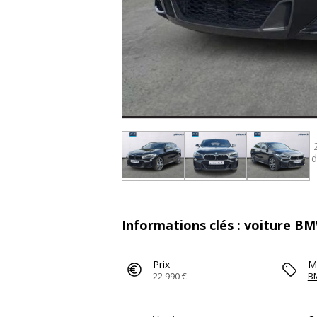
d
Informations clés : voiture B
Prix
M
22 990 €
B