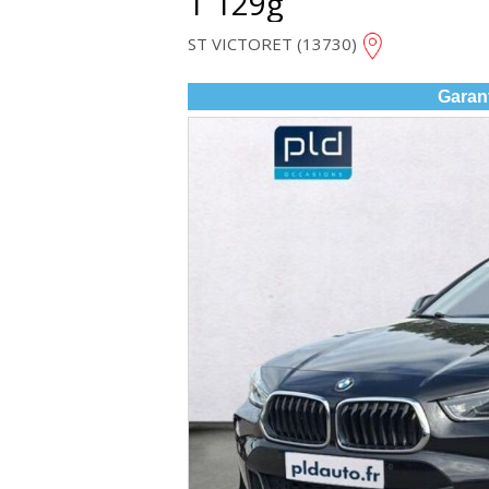
T 129g
ST VICTORET (13730)
Garan