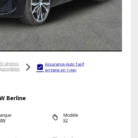

20 photos
Assurance Auto Tarif

isponibles
en ligne en 1 min
MW Berline
arque
Modèle
MW
X2