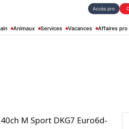
Accès pro
ain
Animaux
Services
Vacances
Affaires pro
140ch M Sport DKG7 Euro6d-