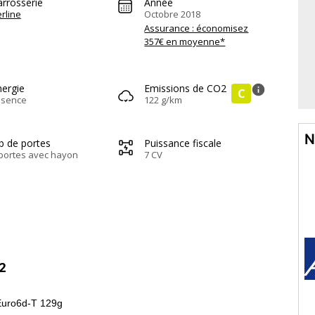
arrosserie
Année
rline
Octobre 2018
Assurance : économisez
357€ en moyenne*
nergie
Emissions de CO2
info
C
ssence
122 g/km
N
b de portes
Puissance fiscale
portes avec hayon
7 CV
2
Euro6d-T 129g