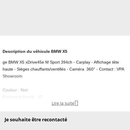
Description du véhicule BMW X5
ge BMW X5 xDrive45e M Sport 394ch - Carplay - Affichage tête
haute - Sièges chauffants/ventillés - Caméra 360° - Contact : VPA
Showroom
Couleur : Noir
Puissance fiscale : 17

Lire la suite
Puissance réelle : 394
Emission CO2 : 0
Je souhaite être recontacté
, contactez-nous .......................... INFORMATIONS........................