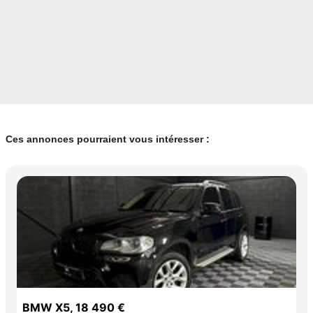
• La recherche personnalisée et approfondie en Europe.
• Les conseils, préapprobations, et négociations avec le vendeur.
• Le contrôle technique européen complet et un rapport détaillé.
• La transmission du contrat de vente et le suivi financier.
Ces annonces pourraient vous intéresser :
• L’accompagnement pour l’immatriculation provisoire et définitive
(certificat WW valable 4 mois).
Nous proposons également des extensions de garantie pour rouler
en toute sérénité.
Des solutions de financement ainsi que des offres de reprise sont
disponibles directement sur notre site internet.
BMW X5, 18 490 €