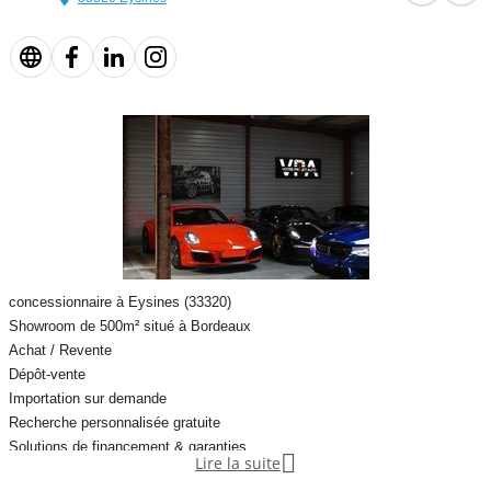
• Éclairage d’ambiance intérieur
• Climatisation automatique bizone
• Accès confort et démarrage sans clé
• Hayon électrique
• Vitrage acoustique et vitres teintées
• Rétroviseurs extérieurs électriques, rabattables et chauffants
concessionnaire à Eysines (33320)
Showroom de 500m² situé à Bordeaux
• Rétroviseur intérieur électrochrome
Achat / Revente
Dépôt-vente
• Caméra 360°
Importation sur demande
Recherche personnalisée gratuite
• Aide au stationnement avant et arrière
Solutions de financement & garanties

Lire la suite
• Assistant de stationnement Plus