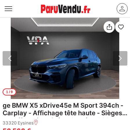
1
/ 9
ge BMW X5 xDrive45e M Sport 394ch -
Carplay - Affichage tête haute - Sièges
chauffants/ventillés - Caméra 360°
33320 Eysines