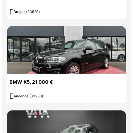

Bruges (33520)
Une recherche personnalisée est possible si vous souhaitez un
modèle spécifique.
Pour toute demande de réservation, merci de contacter l'agence.
Couleur
Puissance réelle
Noir
394
Vignette Crit’Air
BMW X5, 21 980 €
1

Audenge (33980)