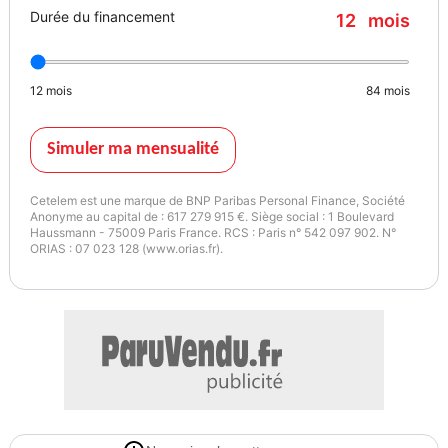
Durée du financement
12
mois
• Suspension adaptative M
12
mois
84
mois
• Phares LED adaptatifs
• Feux de route automatiques anti-éblouissement
Simuler ma mensualité
• Affichage tête haute (HUD)
Cetelem est une marque de BNP Paribas Personal Finance, Société
Anonyme au capital de : 617 279 915 €. Siège social : 1 Boulevard
Haussmann - 75009 Paris France. RCS : Paris n° 542 097 902. N°
• BMW Live Cockpit Professional
ORIAS : 07 023 128 (www.orias.fr).
• Écran tactile multimédia haute résolution
• Système de navigation GPS professionnel
• Apple CarPlay et Android Auto
• Commande gestuelle BMW