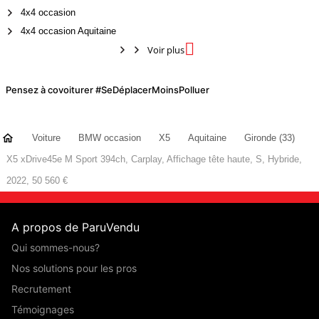
4x4 occasion
4x4 occasion Aquitaine

Voir plus
Pensez à covoiturer #SeDéplacerMoinsPolluer
Voiture
BMW occasion
X5
Aquitaine
Gironde (33)
X5 xDrive45e M Sport 394ch, Carplay, Affichage tête haute, S, Hybride,
2022, 50 560 €
A propos de ParuVendu
Qui sommes-nous?
Nos solutions pour les pros
Recrutement
Témoignages