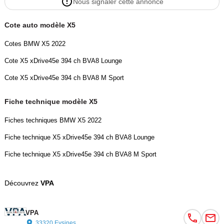
Nous signaler cette annonce
• Bluetooth et kit mains libres
Cote auto modèle X5
• Système audio HiFi
Cotes BMW X5 2022
Cote X5 xDrive45e 394 ch BVA8 Lounge
• Wi-Fi hotspot embarqué
Cote X5 xDrive45e 394 ch BVA8 M Sport
• Radio numérique DAB
Fiche technique modèle X5
• Sièges confort électriques avec mémoire
Fiches techniques BMW X5 2022
• Sellerie cuir Vernasca noir perforé
Fiche technique X5 xDrive45e 394 ch BVA8 Lounge
Fiche technique X5 xDrive45e 394 ch BVA8 M Sport
• Sièges avant chauffants
Découvrez
VPA
• Sièges avant ventilés
• Volant sport M multifonction chauffant
VPA
33320 Eysines