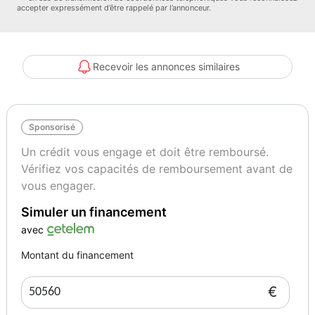
accepter expressément d’être rappelé par l’annonceur.
• Carburant : Hybride rechargeable (essence/électrique)
Livraison et rapatriement : Devis sur simple demande, nous
Recevoir les annonces similaires
proposons des livraisons sur camion plateau en 15 jours ou avec
chauffeur privé en 48 heures.
Sponsorisé
Options et équipements :
Un crédit vous engage et doit être remboursé.
Vérifiez vos capacités de remboursement avant de
• Transmission intégrale xDrive
vous engager.
Simuler un financement
• Finition M Sport
avec
• Pack aérodynamique M
Montant du financement
• Jantes alliage M 20 pouces
€
• Suspension pneumatique adaptative