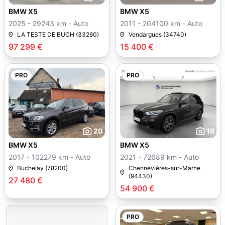
BMW X5
BMW X5
2025 - 29243 km - Auto
2011 - 204100 km - Auto
LA TESTE DE BUCH (33260)
Vendargues (34740)
97 299 €
15 400 €
PRO
PRO
20
19
BMW X5
BMW X5
2017 - 102279 km - Auto
2021 - 72689 km - Auto
Buchelay (78200)
Chennevières-sur-Marne
(94430)
27 480 €
54 900 €
PRO