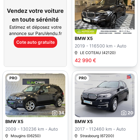
Vendez votre voiture
en toute sérénité
Estimez et déposez votre
23
annonce sur ParuVendu.fr
BMW X5
Cote auto gratuite
2019 - 116500 km - Auto
LE COTEAU (42120)
42 990 €
PRO
PRO
34
20
BMW X5
BMW X5
2009 - 130236 km - Auto
2017 - 112460 km - Auto
Mougins (06250)
Strasbourg (67200)