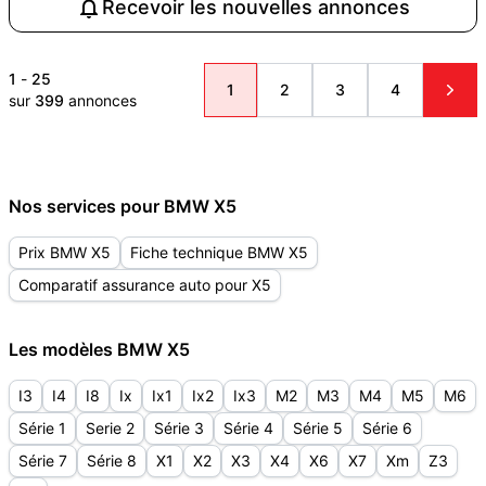
Recevoir les nouvelles annonces
1
-
25
1
2
3
4
sur
399
annonces
Nos services pour BMW X5
Prix BMW X5
Fiche technique BMW X5
Comparatif assurance auto pour X5
Les modèles BMW X5
I3
I4
I8
Ix
Ix1
Ix2
Ix3
M2
M3
M4
M5
M6
Série 1
Serie 2
Série 3
Série 4
Série 5
Série 6
Série 7
Série 8
X1
X2
X3
X4
X6
X7
Xm
Z3