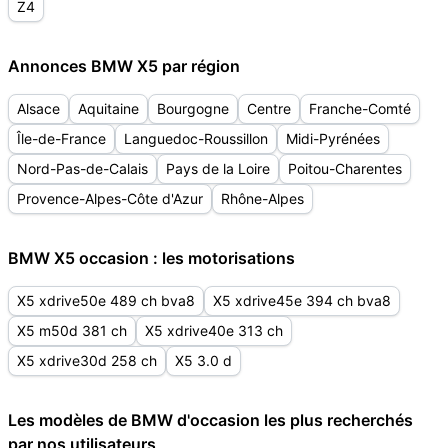
Z4
Annonces BMW X5 par région
Alsace
Aquitaine
Bourgogne
Centre
Franche-Comté
Île-de-France
Languedoc-Roussillon
Midi-Pyrénées
Nord-Pas-de-Calais
Pays de la Loire
Poitou-Charentes
Provence-Alpes-Côte d'Azur
Rhône-Alpes
BMW X5 occasion : les motorisations
X5 xdrive50e 489 ch bva8
X5 xdrive45e 394 ch bva8
X5 m50d 381 ch
X5 xdrive40e 313 ch
X5 xdrive30d 258 ch
X5 3.0 d
Les modèles de BMW d'occasion les plus recherchés
par nos utilisateurs