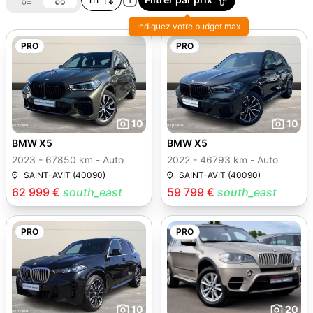
Indiquez votre budget max
PRO
PRO
10
10
BMW X5
BMW X5
2023 - 67850 km - Auto
2022 - 46793 km - Auto
SAINT-AVIT (40090)
SAINT-AVIT (40090)
62 999 €
south_east
59 799 €
south_east
PRO
PRO
10
20