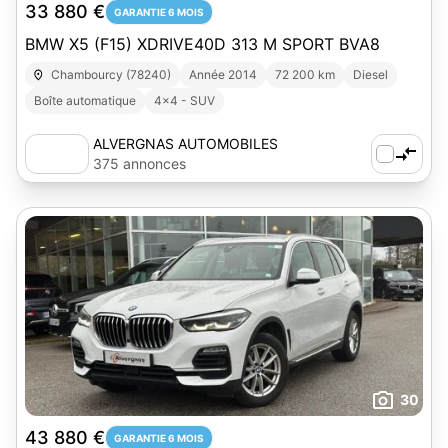
33 880 €
GARANTIE 6 MOIS
BMW X5 (F15) XDRIVE40D 313 M SPORT BVA8
Chambourcy (78240)
Année 2014
72 200 km
Diesel
Boîte automatique
4x4 - SUV
ALVERGNAS AUTOMOBILES
375 annonces
30
43 880 €
GARANTIE 6 MOIS