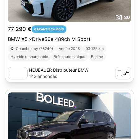
20
77 290 €
GARANTIE 24 MOIS
BMW X5 xDrive50e 489ch M Sport
Chambourcy (78240)
Année 2023
93 125 km
Hybride rechargeable
Boîte automatique
Berline
NEUBAUER Distributeur BMW
Chambourcy
142 annonces