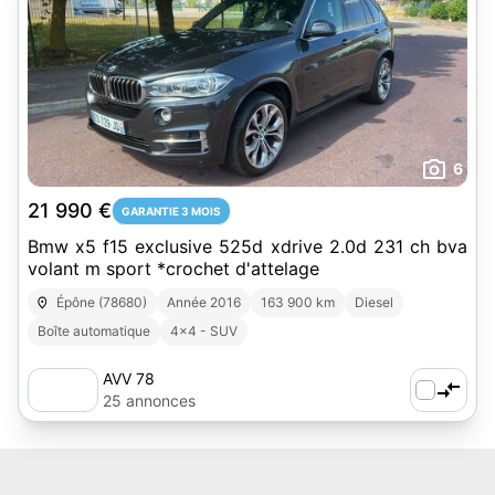
6
21 990 €
GARANTIE 3 MOIS
Bmw x5 f15 exclusive 525d xdrive 2.0d 231 ch bva
volant m sport *crochet d'attelage
Épône (78680)
Année 2016
163 900 km
Diesel
Boîte automatique
4x4 - SUV
AVV 78
25 annonces