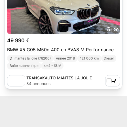
20
49 990 €
BMW X5 G05 M50d 400 ch BVA8 M Performance
mantes la jolie (78200)
Année 2018
121 000 km
Diesel
Boîte automatique
4x4 - SUV
TRANSAKAUTO MANTES LA JOLIE
(78)
84 annonces