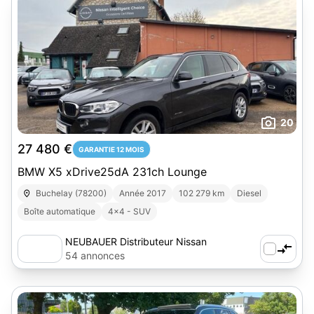
20
27 480 €
GARANTIE 12 MOIS
BMW X5 xDrive25dA 231ch Lounge
Buchelay (78200)
Année 2017
102 279 km
Diesel
Boîte automatique
4x4 - SUV
NEUBAUER Distributeur Nissan
Buchelay
54 annonces