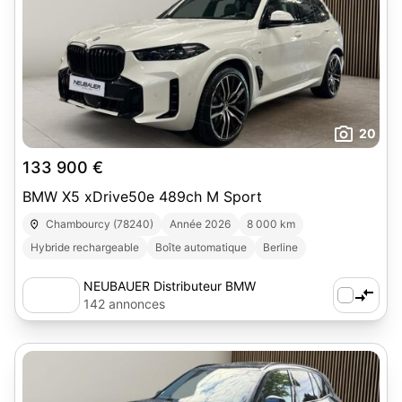
20
133 900 €
BMW X5 xDrive50e 489ch M Sport
Chambourcy (78240)
Année 2026
8 000 km
Hybride rechargeable
Boîte automatique
Berline
NEUBAUER Distributeur BMW
Chambourcy
142 annonces