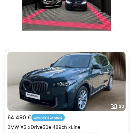
20
64 490 €
GARANTIE 24 MOIS
BMW X5 xDrive50e 489ch xLine