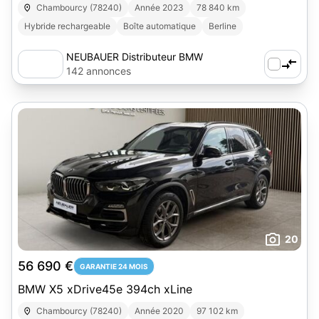
Chambourcy (78240)
Année 2023
78 840 km
Hybride rechargeable
Boîte automatique
Berline
NEUBAUER Distributeur BMW
Chambourcy
142 annonces
20
56 690 €
GARANTIE 24 MOIS
BMW X5 xDrive45e 394ch xLine
Chambourcy (78240)
Année 2020
97 102 km