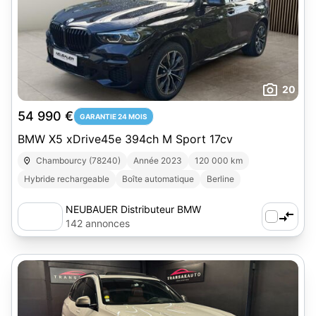
20
54 990 €
GARANTIE 24 MOIS
BMW X5 xDrive45e 394ch M Sport 17cv
Chambourcy (78240)
Année 2023
120 000 km
Hybride rechargeable
Boîte automatique
Berline
NEUBAUER Distributeur BMW
Chambourcy
142 annonces