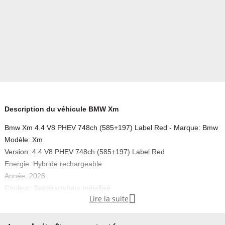
Description du véhicule BMW Xm
Bmw Xm 4.4 V8 PHEV 748ch (585+197) Label Red - Marque: Bmw
Modèle: Xm
Version: 4.4 V8 PHEV 748ch (585+197) Label Red
Energie: Hybride rechargeable
Année: 2026
Couleur: Saphirscwharz métallisé

Lire la suite
Carrosserie: SUV
Boite: Automatique
Portes: 5