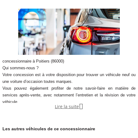
concessionnaire à Poitiers (86000)
Qui sommes-nous ?
Votre concession est à votre disposition pour trouver un véhicule neuf ou
une voiture d’occasion toutes marques.
Vous pouvez également profiter de notre savoir-faire en matière de
services après-vente, avec notamment l’entretien et la révision de votre
véhicule.

Lire la suite
Notre concession fait partie du réseau de concessions d’Autosphere.fr,
pour vous accompagner au mieux dans votre recherche de véhicules
d’occasion.
Les autres véhicules de ce concessionnaire
Autosphere.fr c’est l’expérience de concessionnaires reconnus parmi un
réseau de 250 concessions, avec plus de 14 000 voitures dans toute la