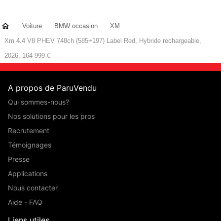
Voiture
BMW occasion
XM
Xm 4.4 V8 PHEV 748ch (585+197) Label Red, Hybride rechargeable,
2026, 164 999 €
A propos de ParuVendu
Qui sommes-nous?
Nos solutions pour les pros
Recrutement
Témoignages
Presse
Applications
Nous contacter
Aide - FAQ
Liens utiles