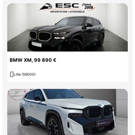
BMW XM, 99 890 €

Lille (59000)