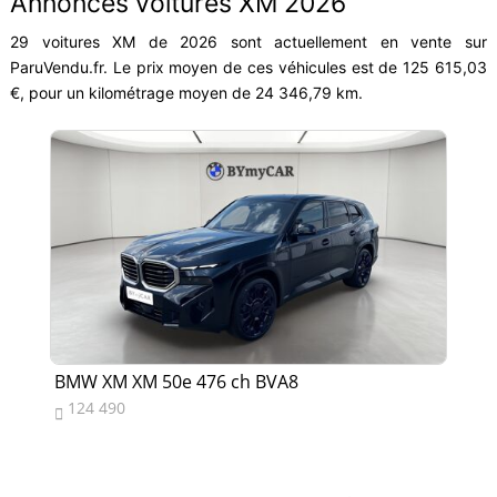
Annonces voitures XM 2026
29 voitures XM de 2026 sont actuellement en vente sur
ParuVendu.fr. Le prix moyen de ces véhicules est de 125 615,03
€, pour un kilométrage moyen de 24 346,79 km.
BMW XM XM 50e 476 ch BVA8
BM
124 490
1

